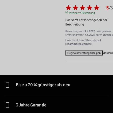
5
/
5
Verifizierte Bewertung
Das Gerät entspricht genau der 
Beschreibung
Bewertung vom
9.4.2026
, infolge einer
Erfahrung vom
17.3.2026
durch
Olivier 
Ursprünglich veröffentlicht auf
recommerce.com (fr)
Originalbewertung anzeigen
Melden
Bis zu 70 % günstiger als neu
3 Jahre Garantie