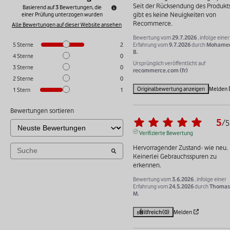
Seit der Rücksendung des Produkts
Basierend auf
3
Bewertungen, die
gibt es keine Neuigkeiten von 
einer Prüfung unterzogen wurden
Recommerce.
Alle Bewertungen auf dieser Website ansehen
Bewertung vom
29.7.2026
, infolge einer
Erfahrung vom
9.7.2026
durch
Mohame
5
Sterne
2
B.
4
Sterne
0
Ursprünglich veröffentlicht auf
3
Sterne
0
recommerce.com (fr)
2
Sterne
0
Originalbewertung anzeigen
Melden
1
Stern
1
Bewertungen sortieren
5
/
5
Verifizierte Bewertung
Hervorragender Zustand- wie neu. 
Keinerlei Gebrauchsspuren zu 
erkennen.
Bewertung vom
3.6.2026
, infolge einer
Erfahrung vom
24.5.2026
durch
Thomas
M.
Hilfreich
(0)
Melden