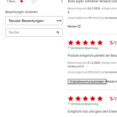
Alles super, schneller Versand und
1
Stern
3
Bewertung vom
24.2.2026
, infolge ein
Bewertungen sortieren
B.
Ursprünglich veröffentlicht auf
recomme
Melden
5
/
5
Verifizierte Bewertung
Produkt entspricht perfekt der Bes
Bewertung vom
21.2.2026
, infolge ein
Guillaume R.
Ursprünglich veröffentlicht auf
recommer
Originalbewertung anzeigen
Melden
5
/
5
Verifizierte Bewertung
Entspricht voll und ganz den Erwa