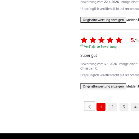
Bewertung vom
22.1.2026
, infolge ein
Ursprünglich veröffentlicht auf
recommer
Originalbewertung anzeigen
Melden
5
/
5
Verifizierte Bewertung
Super gut
Bewertung vom
3.1.2026
, infolge eine
Christian C.
Ursprünglich veröffentlicht auf
recommer
Originalbewertung anzeigen
Melden
1
2
3
4