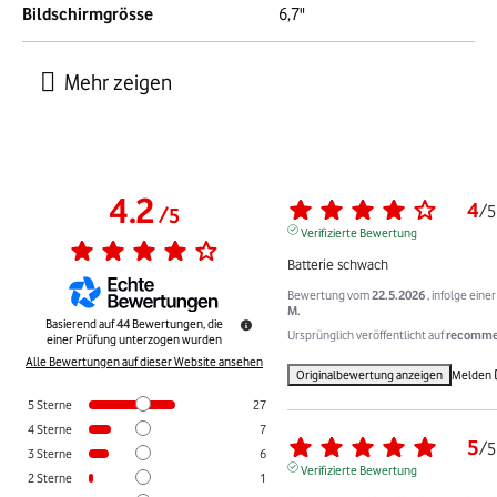
Bildschirmgrösse
6,7"
4.2
4
/
5
/
5
Verifizierte Bewertung
Batterie schwach
Bewertung vom
22.5.2026
, infolge ein
M.
Basierend auf
44
Bewertungen, die
Ursprünglich veröffentlicht auf
recommer
einer Prüfung unterzogen wurden
Alle Bewertungen auf dieser Website ansehen
Originalbewertung anzeigen
Melden
5
Sterne
27
4
Sterne
7
5
/
5
3
Sterne
6
Verifizierte Bewertung
2
Sterne
1