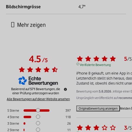
Bildschirmgrösse
4,7"
4.5
5
/
5
/
5
Verifizierte Bewertung
iPhone 8 gekauft, um eine App in d
Letztendlich stellt sich heraus, da
Zustand ist, obwohl dies nicht unse
Basierend auf
571
Bewertungen, die
Bewertung vom
5.8.2026
, infolge eine
einer Prüfung unterzogen wurden
Ursprünglich veröffentlicht auf
recommer
Alle Bewertungen auf dieser Website ansehen
Originalbewertung anzeigen
Melden
5
Sterne
397
4
Sterne
118
3
Sterne
26
3
/
5
2
Sterne
11