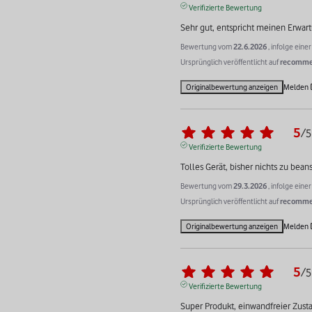
Verifizierte Bewertung
Sehr gut, entspricht meinen Erwar
Bewertung vom
22.6.2026
, infolge ein
Ursprünglich veröffentlicht auf
recommer
Originalbewertung anzeigen
Melden
5
/
5
Verifizierte Bewertung
Tolles Gerät, bisher nichts zu bea
Bewertung vom
29.3.2026
, infolge ein
Ursprünglich veröffentlicht auf
recommer
Originalbewertung anzeigen
Melden
5
/
5
Verifizierte Bewertung
Super Produkt, einwandfreier Zustan