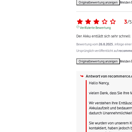
Originalbewertung anzeigen
Melden
3
/
5
Verifizierte Bewertung
Der Akku entlädt sich sehr schnell
Bewertung vom
26.8.2025
, infolge ein
Ursprünglich veröffentlicht auf
recommer
Originalbewertung anzeigen
Melden
Antwort von
recommerce.
Hallo Nancy,

vielen Dank, dass Sie Ihre 
Wir verstehen Ihre Enttäus
Akkulaufzeit und bedauern 
dadurch Unannehmlichkeite
Sie wurden von unserem Ku
kontaktiert, haben jedoch b