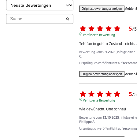
Originalbewertung anzeigen
Melden
5
/
5
Verifizierte Bewertung
Telefon in gutem Zustand - nichts
Bewertung vom
9.1.2026
, infolge eine
C.
Ursprünglich veröffentlicht auf
recommer
Originalbewertung anzeigen
Melden
5
/
5
Verifizierte Bewertung
Wie gewünscht. Und schnell
Bewertung vom
13.10.2025
, infolge ei
Philippe A.
Ursprünglich veröffentlicht auf
recommer