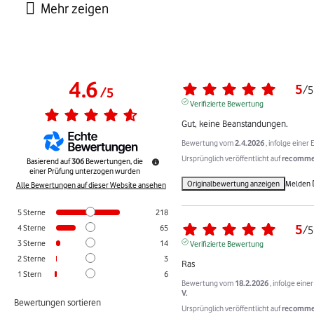
4.6
5
/
5
/
5
Verifizierte Bewertung
Gut, keine Beanstandungen.
Bewertung vom
2.4.2026
, infolge eine
Ursprünglich veröffentlicht auf
recommer
Basierend auf
306
Bewertungen, die
einer Prüfung unterzogen wurden
Originalbewertung anzeigen
Melden
Alle Bewertungen auf dieser Website ansehen
5
Sterne
218
5
4
Sterne
65
/
5
3
Sterne
14
Verifizierte Bewertung
2
Sterne
3
Ras
1
Stern
6
Bewertung vom
18.2.2026
, infolge ein
V.
Bewertungen sortieren
Ursprünglich veröffentlicht auf
recommer