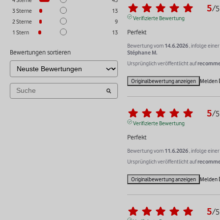
5
/
5
3
Sterne
13
Verifizierte Bewertung
2
Sterne
9
Perfekt
1
Stern
13
Bewertung vom
14.6.2026
, infolge ein
Bewertungen sortieren
Stéphane M.
Ursprünglich veröffentlicht auf
recommer
Originalbewertung anzeigen
Melden
5
/
5
Verifizierte Bewertung
Perfekt
Bewertung vom
11.6.2026
, infolge ein
Ursprünglich veröffentlicht auf
recommer
Originalbewertung anzeigen
Melden
5
/
5