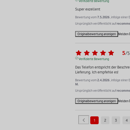
Verifizierte Bewertung
Super exzellent
Bewertung vom
7.5.2026
, infolge eine
Ursprünglich veröffentlicht auf
recommer
Originalbewertung anzeigen
Melden
5
/
5
Verifizierte Bewertung
Das Telefon entspricht der Beschre
Lieferung. Ich empfehle es!
Bewertung vom
2.4.2026
, infolge eine
M.
Ursprünglich veröffentlicht auf
recommer
Originalbewertung anzeigen
Melden
1
2
3
4