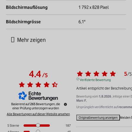
Bildschirmauflösung
1 792 x 828 Pixel
Bildschirmgrösse
6,1"
4.4
5
/
5
/
5
Verifizierte Bewertung
Artikel entspricht der Beschreibun
Bewertung vom
1.8.2026
, infolge eine
Marc F.
Basierend auf
265
Bewertungen, die
Ursprünglich veröffentlicht auf
recommer
einer Prüfung unterzogen wurden
Alle Bewertungen auf dieser Website ansehen
Originalbewertung anzeigen
Melden
5
Sterne
187
4
Sterne
43