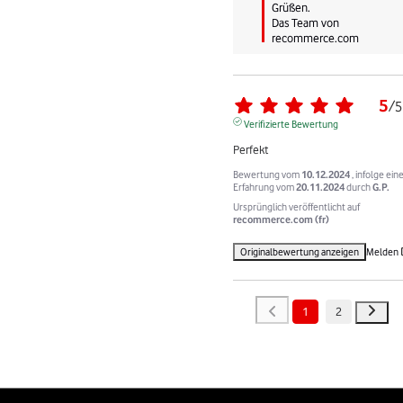
Grüßen.

Das Team von 
recommerce.com
5
/
5
Verifizierte Bewertung
Perfekt
Bewertung vom
10.12.2024
, infolge ein
Erfahrung vom
20.11.2024
durch
G.P.
Ursprünglich veröffentlicht auf
recommerce.com (fr)
Originalbewertung anzeigen
Melden
1
2