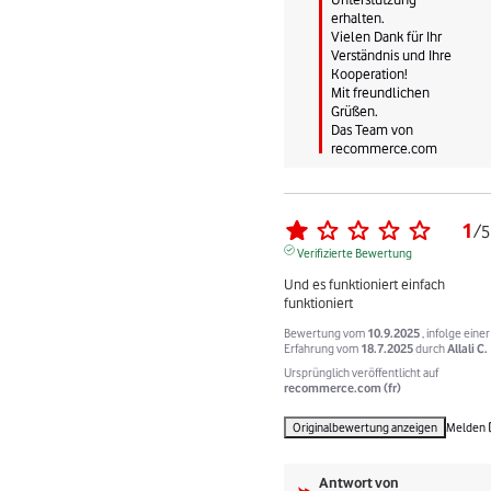
erhalten.

Vielen Dank für Ihr 
Verständnis und Ihre 
Kooperation!

Mit freundlichen 
Grüßen.

Das Team von 
recommerce.com
1
/
5
Verifizierte Bewertung
Und es funktioniert einfach 
funktioniert
Bewertung vom
10.9.2025
, infolge einer
Erfahrung vom
18.7.2025
durch
Allali C.
Ursprünglich veröffentlicht auf
recommerce.com (fr)
Originalbewertung anzeigen
Melden
Antwort von