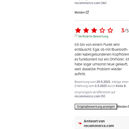
recommerce.com (de)
Melden
3
/
5
Verifizierte Bewertung
Ich bin von einem Punkt sehr 
enttäuscht: Egal ob mit Bluetooth- 
oder kabelgebundenen Kopfhörern
es funktioniert nur ein Ohrhörer. Ich
habe sogar umsonst neue gekauft, 
weil dasselbe Problem wieder 
auftritt.
Bewertung vom
29.9.2025
, infolge einer
Erfahrung vom
2.9.2025
durch
Katia B.
Ursprünglich veröffentlicht auf
recommerce.com (fr)
Originalbewertung anzeigen
Melden
Antwort von
recommerce.com