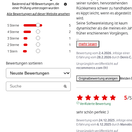
seiner runden, hervorstehenden 
Basierend auf
10
Bewertungen, die
Rückkamera schwer zu handhaben;
einer Prüfung unterzogen wurden
es kippt leicht, wenn es abgestellt 
Alle Bewertungen auf dieser Website ansehen
wird.

Seine Softwareleistung ist kaum 
5
Sterne
5
dynamischer als die meines ein Jah
4
Sterne
2
...
3
Sterne
1
mehr lesen
2
Sterne
1
1
Stern
1
Bewertung vom
2.4.2026
, infolge einer
Erfahrung vom
28.2.2026
durch
Denis C.
Bewertungen sortieren
Ursprünglich veröffentlicht auf
recommerce.com (fr)
Originalbewertung anzeigen
Melden
5
/
5
Verifizierte Bewertung
sehr schön perfekt :)
Bewertung vom
24.12.2025
, infolge ein
Erfahrung vom
6.12.2025
durch
Manolis
Ursprünglich veröffentlicht auf