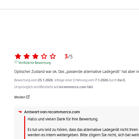
3
/
5
Verifizierte Bewertung
Optischer Zustand war ok. Das „passende alternative Ladegerät“ hat aber nu
Bewertung vom
25.1.2026
, infolge einer Erfahrung vom
7.1.2026
durch
Kai E.
Ursprünglich veröffentlicht auf
recommerce.com (de)
Melden
Antwort von
recommerce.com
Hallo und vielen Dank für Ihre Bewertung.

Es tut uns leid zu hören, dass das alternative Ladegerät nicht Ihren
werden es intern weitergeben. Bitte zögern Sie nicht, sich bei w