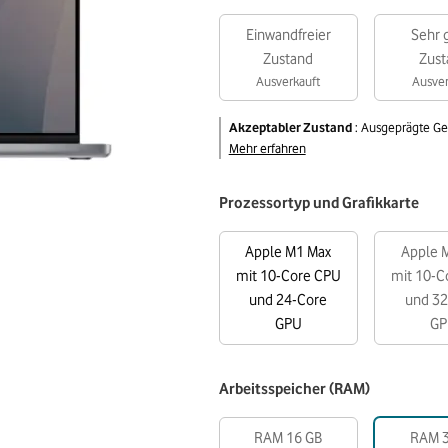
Einwandfreier
Sehr 
Zustand
Zust
Ausverkauft
Ausver
Akzeptabler Zustand
:
Ausgeprägte Ge
Mehr erfahren
Prozessortyp und Grafikkarte
Apple M1 Max
Apple 
mit 10-Core CPU
mit 10-C
und 24-Core
und 32
GPU
G
Arbeitsspeicher (RAM)
RAM 16 GB
RAM 3