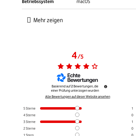
Betriebssystem
macOS
4
/
5
Basierend auf
2
Bewertungen, die
einer Prüfung unterzogen wurden
Alle Bewertungen auf dieser Website ansehen
5
Sterne
1
4
Sterne
0
3
Sterne
1
2
Sterne
0
1
Stern
0