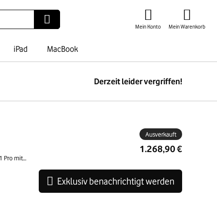
Mein Konto
Mein Warenkorb
iPad
MacBook
Derzeit leider vergriffen!
ben
Ausverkauft
1.268,90 €
512GB | Spacegrau | RAM 32 GB | Apple M1 Pro mit 10-Core CPU und 16-Core GPU | QWERTZ | Akzeptabler Zustand
Exklusiv benachrichtigt werden