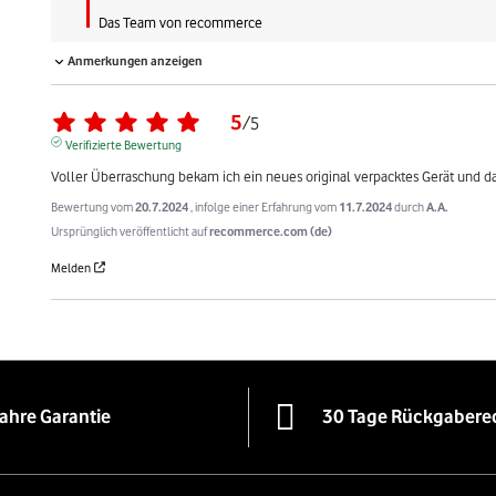
Das Team von recommerce
Anmerkungen anzeigen
5
/
5
Verifizierte Bewertung
Voller Überraschung bekam ich ein neues original verpacktes Gerät und das
Bewertung vom
20.7.2024
, infolge einer Erfahrung vom
11.7.2024
durch
A.A.
Ursprünglich veröffentlicht auf
recommerce.com (de)
Melden
Jahre Garantie
30 Tage Rückgabere