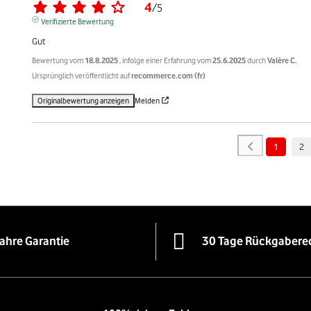
4
/
5
Verifizierte Bewertung
Gut
Bewertung vom
18.8.2025
, infolge einer Erfahrung vom
25.6.2025
durch
Valère C.
Ursprünglich veröffentlicht auf
recommerce.com (fr)
Originalbewertung anzeigen
Melden
1
2
Jahre Garantie
30 Tage Rückgabere