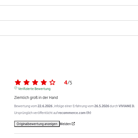
4
/
5
Verifizierte Bewertung
Ziemlich groß in der Hand
Bewertung vom
22.6.2026
, infolge einer Erfahrung vom
26.5.2026
durch
VIVIANE D.
Ursprünglich veröffentlicht auf
recommerce.com (fr)
Originalbewertung anzeigen
Melden