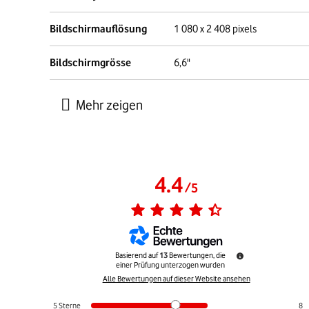
Bildschirmauflösung
1 080 x 2 408 pixels
Bildschirmgrösse
6,6"
4.4
/
5
Basierend auf
13
Bewertungen, die
einer Prüfung unterzogen wurden
Alle Bewertungen auf dieser Website ansehen
5
Sterne
8