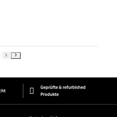
3
Geprüfte & refurbished
cht
Produkte