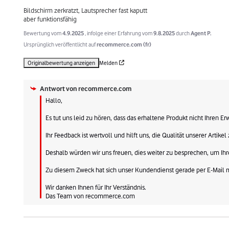
Bildschirm zerkratzt, Lautsprecher fast kaputt 

aber funktionsfähig
Bewertung vom
4.9.2025
, infolge einer Erfahrung vom
9.8.2025
durch
Agent P.
Ursprünglich veröffentlicht auf
recommerce.com (fr)
Originalbewertung anzeigen
Melden
Antwort von
recommerce.com
Hallo, 

Es tut uns leid zu hören, dass das erhaltene Produkt nicht Ihren Erw
Ihr Feedback ist wertvoll und hilft uns, die Qualität unserer Artikel 
Deshalb würden wir uns freuen, dies weiter zu besprechen, um Ihre
Zu diesem Zweck hat sich unser Kundendienst gerade per E-Mail mi
Wir danken Ihnen für Ihr Verständnis.

Das Team von recommerce.com