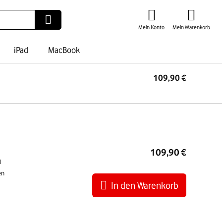
Mein Konto
Mein Warenkorb
iPad
MacBook
109,90 €
I
War
109,90 €
d
en
In den Warenkorb