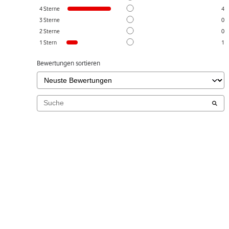
4
Sterne
4
3
Sterne
0
2
Sterne
0
1
Stern
1
Bewertungen sortieren