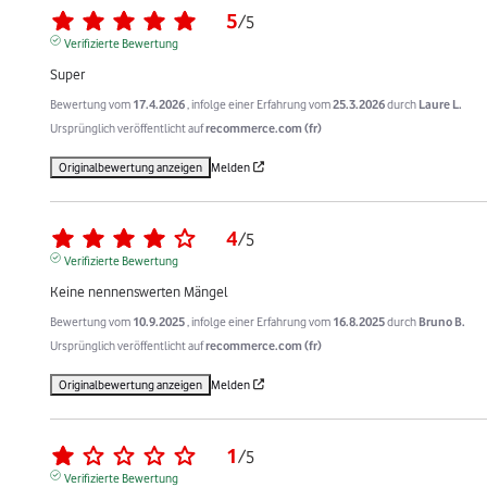
5
/
5
Verifizierte Bewertung
Super
Bewertung vom
17.4.2026
, infolge einer Erfahrung vom
25.3.2026
durch
Laure L.
Ursprünglich veröffentlicht auf
recommerce.com (fr)
Originalbewertung anzeigen
Melden
4
/
5
Verifizierte Bewertung
Keine nennenswerten Mängel
Bewertung vom
10.9.2025
, infolge einer Erfahrung vom
16.8.2025
durch
Bruno B.
Ursprünglich veröffentlicht auf
recommerce.com (fr)
Originalbewertung anzeigen
Melden
1
/
5
Verifizierte Bewertung