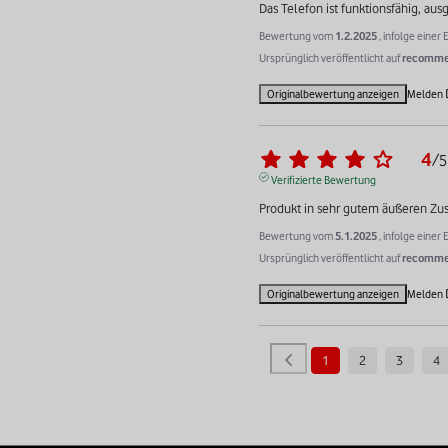
Das Telefon ist funktionsfähig, au
Bewertung vom
1.2.2025
, infolge eine
Ursprünglich veröffentlicht auf
recommer
Originalbewertung anzeigen
Melden
4
/
5
Verifizierte Bewertung
Produkt in sehr gutem äußeren Zu
Bewertung vom
5.1.2025
, infolge eine
Ursprünglich veröffentlicht auf
recommer
Originalbewertung anzeigen
Melden
1
2
3
4