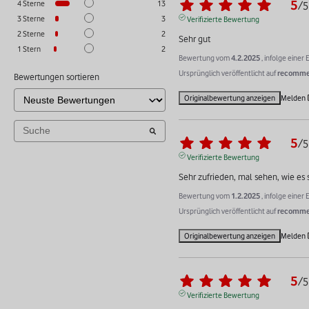
5
4
Sterne
13
/
5
3
Sterne
3
Verifizierte Bewertung
2
Sterne
2
Sehr gut
1
Stern
2
Bewertung vom
4.2.2025
, infolge eine
Ursprünglich veröffentlicht auf
recommer
Bewertungen sortieren
Originalbewertung anzeigen
Melden
5
/
5
Verifizierte Bewertung
Sehr zufrieden, mal sehen, wie es s
Bewertung vom
1.2.2025
, infolge eine
Ursprünglich veröffentlicht auf
recommer
Originalbewertung anzeigen
Melden
5
/
5
Verifizierte Bewertung