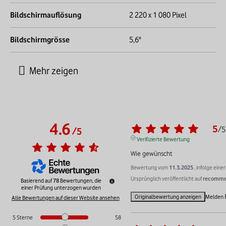
Bildschirmauflösung
2 220 x 1 080 Pixel
Bildschirmgrösse
5,6"
4.6
5
/
5
/
5
Verifizierte Bewertung
Wie gewünscht
Bewertung vom
11.3.2025
, infolge ein
Ursprünglich veröffentlicht auf
recommer
Basierend auf
78
Bewertungen, die
einer Prüfung unterzogen wurden
Originalbewertung anzeigen
Melden
Alle Bewertungen auf dieser Website ansehen
5
Sterne
58