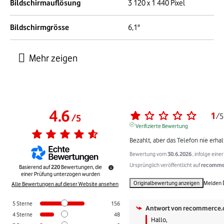
Bildschirmauflösung
3 120 x 1 440 Pixel
Bildschirmgrösse
6,1"
4.6
1
/
5
/
5
Verifizierte Bewertung
Bezahlt, aber das Telefon nie erhalt
Bewertung vom
30.6.2026
, infolge ein
Ursprünglich veröffentlicht auf
recommer
Basierend auf
220
Bewertungen, die
einer Prüfung unterzogen wurden
Originalbewertung anzeigen
Melden
Alle Bewertungen auf dieser Website ansehen
5
Sterne
156
Antwort von
recommerce.
4
Sterne
48
Hallo,
