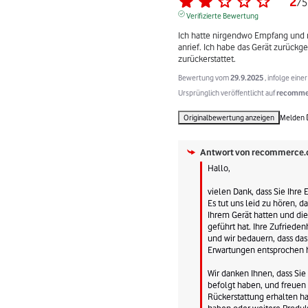
2
/
5
Verifizierte Bewertung
Ich hatte nirgendwo Empfang und m
anrief. Ich habe das Gerät zurückg
zurückerstattet.
Bewertung vom
29.9.2025
, infolge ein
Ursprünglich veröffentlicht auf
recommer
Originalbewertung anzeigen
Melden
Antwort von
recommerce.
Hallo,

vielen Dank, dass Sie Ihre 
Es tut uns leid zu hören, d
Ihrem Gerät hatten und die
geführt hat. Ihre Zufriedenhe
und wir bedauern, dass das 
Erwartungen entsprochen ha
Wir danken Ihnen, dass Si
befolgt haben, und freuen u
Rückerstattung erhalten ha
haben oder weitere Produk