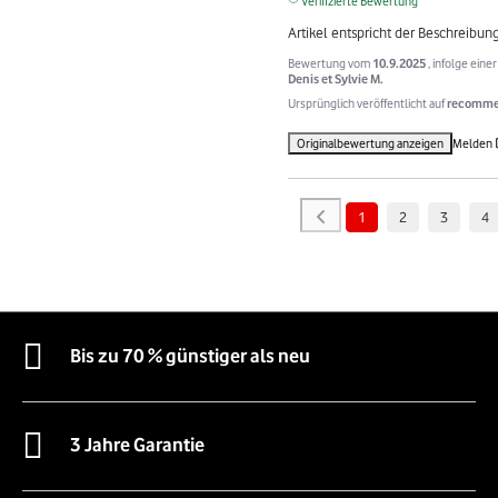
Verifizierte Bewertung
Artikel entspricht der Beschreibun
Bewertung vom
10.9.2025
, infolge ein
Denis et Sylvie M.
Ursprünglich veröffentlicht auf
recommer
Originalbewertung anzeigen
Melden
1
2
3
4
Bis zu 70 % günstiger als neu
3 Jahre Garantie