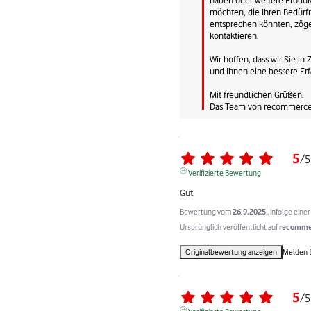
möchten, die Ihren Bedürfn
entsprechen könnten, zögern
kontaktieren.

Wir hoffen, dass wir Sie in
und Ihnen eine bessere Erf
Mit freundlichen Grüßen.

Das Team von recommerc
5
/
5
Verifizierte Bewertung
Gut
Bewertung vom
26.9.2025
, infolge ein
Ursprünglich veröffentlicht auf
recommer
Originalbewertung anzeigen
Melden
5
/
5