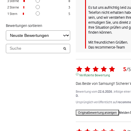
3
Sterne
8
Es tut uns aufrichtig leid zu
2
Sterne
3
Telefon nicht erhalten habe
1
Stern
5
sein, und wir verstehen Ihr
ermutigen Sie, uns direkt z
Bewertungen sortieren
Ihre Situation prüfen und
finden können.

Mit freundlichen Grüßen.

Das recommerce-Team
5
/
5
Verifizierte Bewertung
Das Beste von Samsung!! Sicherer 
Bewertung vom
22.6.2026
, infolge ein
D.
Ursprünglich veröffentlicht auf
recommer
Originalbewertung anzeigen
Melden