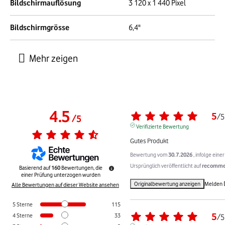
Bildschirmauflösung
3 120 x 1 440 Pixel
Bildschirmgrösse
6,4"
4.5
5
/
5
/
5
Verifizierte Bewertung
Gutes Produkt
Bewertung vom
30.7.2026
, infolge ein
Ursprünglich veröffentlicht auf
recommer
Basierend auf
160
Bewertungen, die
einer Prüfung unterzogen wurden
Originalbewertung anzeigen
Melden
Alle Bewertungen auf dieser Website ansehen
5
Sterne
115
5
4
Sterne
33
/
5