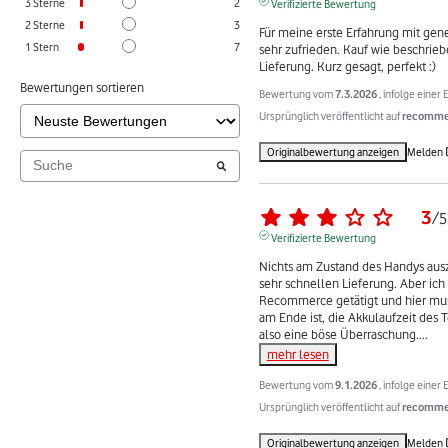
3
Sterne
2
Verifizierte Bewertung
2
Sterne
3
Für meine erste Erfahrung mit gene
1
Stern
7
sehr zufrieden. Kauf wie beschrieb
Lieferung. Kurz gesagt, perfekt :)
Bewertungen sortieren
Bewertung vom
7.3.2026
, infolge eine
Ursprünglich veröffentlicht auf
recommer
Originalbewertung anzeigen
Melden
3
/
5
Verifizierte Bewertung
Nichts am Zustand des Handys ausz
sehr schnellen Lieferung. Aber ich
Recommerce getätigt und hier muss 
am Ende ist, die Akkulaufzeit des 
also eine böse Überraschung.
...
mehr lesen
Bewertung vom
9.1.2026
, infolge eine
Ursprünglich veröffentlicht auf
recommer
Originalbewertung anzeigen
Melden