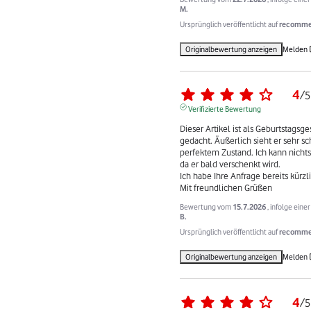
M.
Ursprünglich veröffentlicht auf
recommer
Originalbewertung anzeigen
Melden
4
/
5
Verifizierte Bewertung
Dieser Artikel ist als Geburtstagsg
gedacht. Äußerlich sieht er sehr sc
perfektem Zustand. Ich kann nichts
da er bald verschenkt wird.

Ich habe Ihre Anfrage bereits kürzl
Mit freundlichen Grüßen
Bewertung vom
15.7.2026
, infolge ein
B.
Ursprünglich veröffentlicht auf
recommer
Originalbewertung anzeigen
Melden
4
/
5