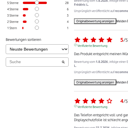
Bewertung vom
1.8.2026
, infolge eine
5
Sterne
28
Frédéric L.
4
Sterne
6
Ursprünglich veröffentlicht auf
recommer
3
Sterne
3
Originalbewertung anzeigen
Melden
2
Sterne
4
1
Stern
1
5
Bewertungen sortieren
/
5
Verifizierte Bewertung
Das Produkt entspricht meinen Wün
Bewertung vom
1.8.2026
, infolge eine
L.
Ursprünglich veröffentlicht auf
recommer
Originalbewertung anzeigen
Melden
4
/
5
Verifizierte Bewertung
Das Telefon entspricht voll und ga
Displayschutzfolie ist schlecht ang
Bewertung vom
22.7.2026
, infolge ein