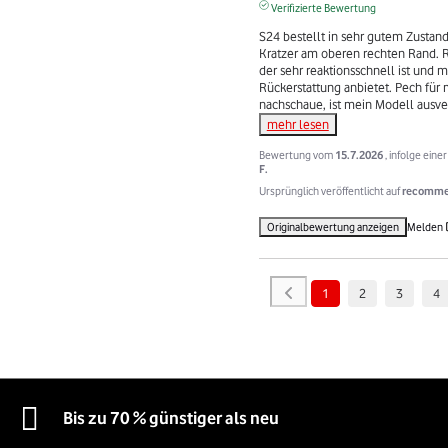
Verifizierte Bewertung
S24 bestellt in sehr gutem Zustand,
Kratzer am oberen rechten Rand. 
der sehr reaktionsschnell ist und m
Rückerstattung anbietet. Pech für m
nachschaue, ist mein Modell ausve
mehr lesen
Bewertung vom
15.7.2026
, infolge ein
F.
Ursprünglich veröffentlicht auf
recommer
Originalbewertung anzeigen
Melden
1
2
3
4
Bis zu 70 % günstiger als neu