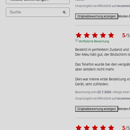
Ursprünglich veröffentlicht auf
recommer
Originalbewertung anzeigen
Melden
5
/
5
Verifizierte Bewertung
Bestellt in perfektem Zustand und s
Der Akku hält gut, der Bildschirm is
Das Telefon wurde bei den verspät
aber seitdem nicht mehr.

Dies war meine erste Bestellung v
Gerät, sehr zufrieden.
Bewertung vom
22.7.2026
, infolge ein
Ursprünglich veröffentlicht auf
recommer
Originalbewertung anzeigen
Melden
5
/
5