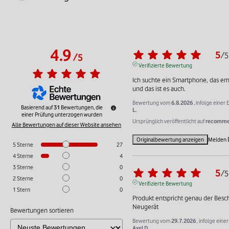
4.9
5
/
5
/
5
Verifizierte Bewertung
Ich suchte ein Smartphone, das emp
und das ist es auch.
Bewertung vom
6.8.2026
, infolge eine
Basierend auf
31
Bewertungen, die
L.
einer Prüfung unterzogen wurden
Ursprünglich veröffentlicht auf
recommer
Alle Bewertungen auf dieser Website ansehen
Originalbewertung anzeigen
Melden
5
Sterne
27
4
Sterne
4
3
Sterne
0
5
/
5
2
Sterne
0
Verifizierte Bewertung
1
Stern
0
Produkt entspricht genau der Beschr
Neugerät
Bewertungen sortieren
Bewertung vom
29.7.2026
, infolge ein
Axel D.