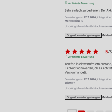
Verifizierte Bewertung
Sehr einfach zu bedienen. Der Akku
Bewertung vom
22.7.2026
, infolge ein
Marie Noëlle P.
Ursprünglich veröffentlicht auf
recommer
Originalbewertung anzeigen
Melden
5
/
5
Verifizierte Bewertung
Telefon in einwandfreiem Zustand,
Es bleibt abzuwarten, ob es sich ta
Version handelt.
Bewertung vom
22.7.2026
, infolge ein
Eliette Y.
Ursprünglich veröffentlicht auf
recommer
Originalbewertung anzeigen
Melden