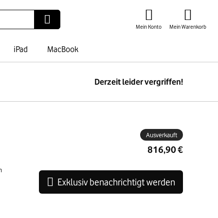
Mein Konto
Mein Warenkorb
iPad
MacBook
Derzeit leider vergriffen!
ben
Ausverkauft
816,90 €
n
Exklusiv benachrichtigt werden