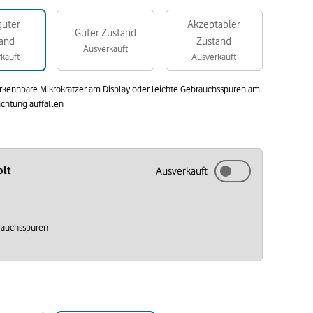
guter
Akzeptabler
Guter Zustand
and
Zustand
Ausverkauft
kauft
Ausverkauft
rkennbare Mikrokratzer am Display oder leichte Gebrauchsspuren am
achtung auffallen
olt
Ausverkauft
brauchsspuren