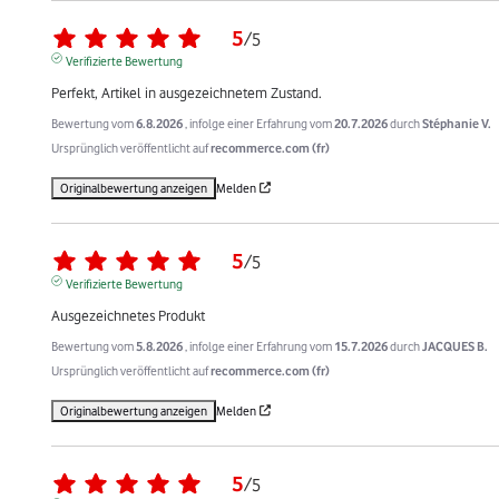
5
/
5
Verifizierte Bewertung
Perfekt, Artikel in ausgezeichnetem Zustand.
Bewertung vom
6.8.2026
, infolge einer Erfahrung vom
20.7.2026
durch
Stéphanie V.
Ursprünglich veröffentlicht auf
recommerce.com (fr)
Originalbewertung anzeigen
Melden
5
/
5
Verifizierte Bewertung
Ausgezeichnetes Produkt
Bewertung vom
5.8.2026
, infolge einer Erfahrung vom
15.7.2026
durch
JACQUES B.
Ursprünglich veröffentlicht auf
recommerce.com (fr)
Originalbewertung anzeigen
Melden
5
/
5