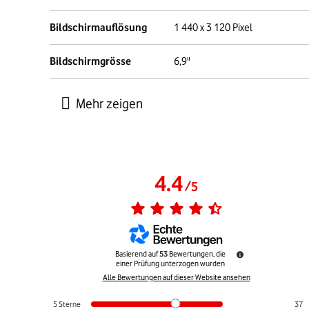
Bildschirmauflösung
1 440 x 3 120 Pixel
Bildschirmgrösse
6,9"
4.4
/
5
Basierend auf
53
Bewertungen, die
einer Prüfung unterzogen wurden
Alle Bewertungen auf dieser Website ansehen
5
Sterne
37