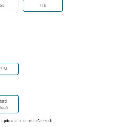
GB
1TB
-SIM
dard
kauft
entspricht dem normalen Gebrauch