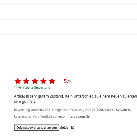
5
/
5
Verifizierte Bewertung
Artikel in sehr gutem Zustand. Kein Unterschied zu einem neuen zu erkenn
sehr gut hält.
Bewertung vom
6.8.2026
, infolge einer Erfahrung vom
21.7.2026
durch
Sylvain B.
Ursprünglich veröffentlicht auf
recommerce.com (fr)
Originalbewertung anzeigen
Melden