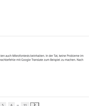
lten auch Mikrofontests beinhalten. In der Tat, keine Probleme im 
rachbefehle mit Google Translate zum Beispiel zu machen. Nach 
.
5
6
11