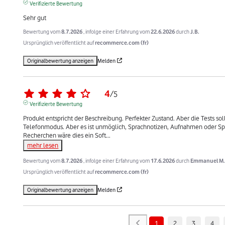
Verifizierte Bewertung
Sehr gut
Bewertung vom
8.7.2026
, infolge einer Erfahrung vom
22.6.2026
durch
J.B.
Ursprünglich veröffentlicht auf
recommerce.com (fr)
Originalbewertung anzeigen
Melden
4
/
5
Verifizierte Bewertung
Produkt entspricht der Beschreibung. Perfekter Zustand. Aber die Tests sol
Telefonmodus. Aber es ist unmöglich, Sprachnotizen, Aufnahmen oder Sp
Recherchen wäre dies ein Soft
...
mehr lesen
Bewertung vom
8.7.2026
, infolge einer Erfahrung vom
17.6.2026
durch
Emmanuel M
Ursprünglich veröffentlicht auf
recommerce.com (fr)
Originalbewertung anzeigen
Melden
1
2
3
4