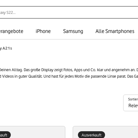
rangebote
iPhone
Samsung
Alle Smartphones
y A21s
einen Alltag. Das große Display zeigt Fotos, Apps und Co. klar und angenehm an. D
ideos in guter Qualität. Und hast für jedes Motiv die passende Linse parat. Das Gal
chnik brauchen. Und das Beste: Refurbished ist das Galaxy A21s deutlich günstiger
rst Geld.
Sortie
auft
Ausverkauft