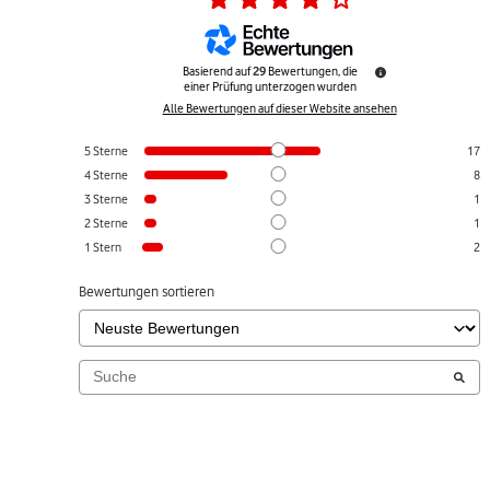
Basierend auf
29
Bewertungen, die
einer Prüfung unterzogen wurden
Alle Bewertungen auf dieser Website ansehen
5
Sterne
17
4
Sterne
8
3
Sterne
1
2
Sterne
1
1
Stern
2
Bewertungen sortieren