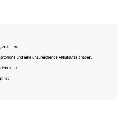
zu teilen.

Smartphone und eine unzureichende Akkulaufzeit haben.

dendienst.

t hat.
