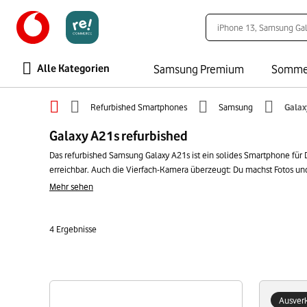
Alle Kategorien
Samsung Premium
Somme
Refurbished Smartphones
Samsung
Galax
Galaxy A21s refurbished
Das refurbished Samsung Galaxy A21s ist ein solides Smartphone für D
erreichbar. Auch die Vierfach-Kamera überzeugt: Du machst Fotos und V
Aufgaben. Eine gute Wahl für alle, die nicht unbedingt die neuste Te
Mehr sehen
Smartphone. Damit schonst Du die Umwelt, setzt ein Zeichen und spa
4
Ergebnisse
Ausverk