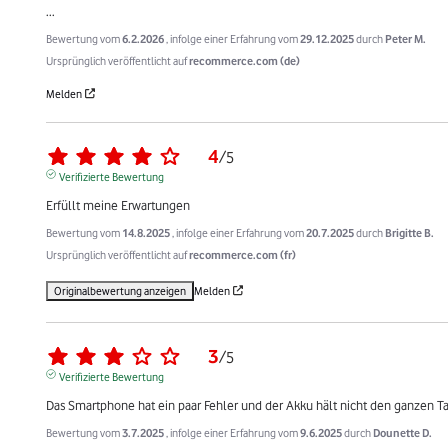
...
Bewertung vom
6.2.2026
, infolge einer Erfahrung vom
29.12.2025
durch
Peter M.
Ursprünglich veröffentlicht auf
recommerce.com (de)
Melden
4
/
5
Verifizierte Bewertung
Erfüllt meine Erwartungen
Bewertung vom
14.8.2025
, infolge einer Erfahrung vom
20.7.2025
durch
Brigitte B.
Ursprünglich veröffentlicht auf
recommerce.com (fr)
Originalbewertung anzeigen
Melden
3
/
5
Verifizierte Bewertung
Das Smartphone hat ein paar Fehler und der Akku hält nicht den ganzen T
Bewertung vom
3.7.2025
, infolge einer Erfahrung vom
9.6.2025
durch
Dounette D.