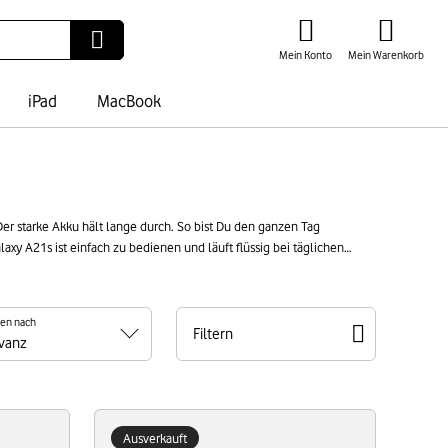
Mein Konto
Mein Warenkorb
iPad
MacBook
er starke Akku hält lange durch. So bist Du den ganzen Tag
axy A21s ist einfach zu bedienen und läuft flüssig bei täglichen
 als neu. Du bekommst von uns ein solides, komplett aufbereitetes
ren nach
Filtern
Ausverkauft