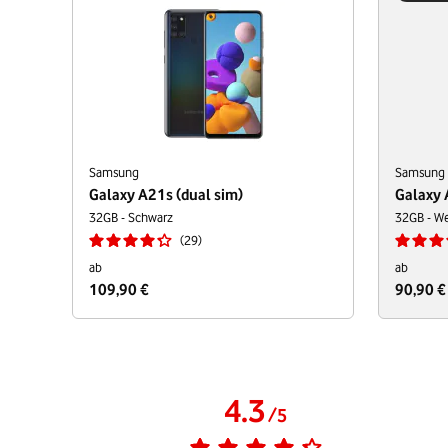
Samsung
Samsung
Galaxy A21s (dual sim)
Galaxy 
32GB - Schwarz
32GB - We
29
ab
ab
109,90 €
90,90 €
4.3
/
5