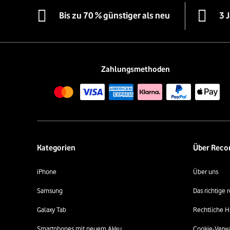
Bis zu 70 % günstiger als neu
3 
Zahlungsmethoden
Kategorien
Über Rec
iPhone
Über uns
Samsung
Das richtige
Galaxy Tab
Rechtliche H
Smartphones mit neuem Akku
Cookie-Verw