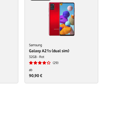
Samsung
Galaxy A21s (dual sim)
32GB - Rot
29
ab
90,90 €