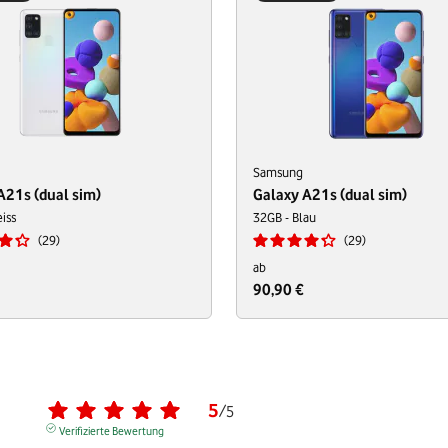
Samsung
A21s (dual sim)
Galaxy A21s (dual sim)
iss
32GB - Blau
29
29
ab
90,90 €
5
/
5
Verifizierte Bewertung