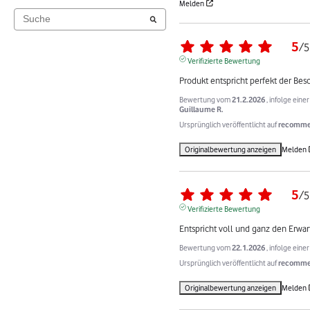
Melden
5
/
5
Verifizierte Bewertung
Produkt entspricht perfekt der Bes
Bewertung vom
21.2.2026
, infolge ein
Guillaume R.
Ursprünglich veröffentlicht auf
recommer
Originalbewertung anzeigen
Melden
5
/
5
Verifizierte Bewertung
Entspricht voll und ganz den Erwa
Bewertung vom
22.1.2026
, infolge ein
Ursprünglich veröffentlicht auf
recommer
Originalbewertung anzeigen
Melden