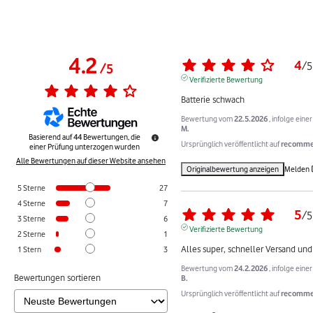
4.2
4
/
5
/
5
Verifizierte Bewertung
Batterie schwach
Bewertung vom
22.5.2026
, infolge ein
M.
Basierend auf
44
Bewertungen, die
Ursprünglich veröffentlicht auf
recommer
einer Prüfung unterzogen wurden
Alle Bewertungen auf dieser Website ansehen
Originalbewertung anzeigen
Melden
5
Sterne
27
4
Sterne
7
5
/
5
3
Sterne
6
Verifizierte Bewertung
2
Sterne
1
Alles super, schneller Versand und
1
Stern
3
Bewertung vom
24.2.2026
, infolge ein
Bewertungen sortieren
B.
Ursprünglich veröffentlicht auf
recomme