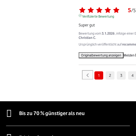
5
/
5
Verifizierte Bewertung
Super gut
Bewertung vom
3.1.2026
, infolge eine
Christian C.
Ursprünglich veröffentlicht auf
recommer
Originalbewertung anzeigen
Melden
1
2
3
4
Bis zu 70 % günstiger als neu