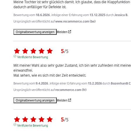
Meine Tochter ist sehr glücklich damit. Ich glaube, dass die Klappfunktion
dadurch anfälliger für Defekte ist.
Bewertung vom
18.6.2026
, infolge einer Erfahrung vom
13.12.2025
durch
Jessica B.
Ursprünglich veröffentlicht auf
www.recommerce.com (be)
Originalbewertung anzeigen
Melden
5
/
5
Verifizierte Bewertung
Mit meiner Wahl also sehr guter Zustand, ich bin sehr zufrieden mit mein
einwandfrei.

Mal sehen, wie es sich mit der Zeit entwickelt.
Bewertung vom
9.4.2026
, infolge einer Erfahrung vom
15.2.2026
durch
Bozenhardt C
Ursprünglich veröffentlicht auf
recommerce.com (fr)
Originalbewertung anzeigen
Melden
5
/
5
Verifizierte Bewertung