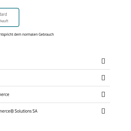
dard
kauft
entspricht dem normalen Gebrauch
merce
merce® Solutions SA