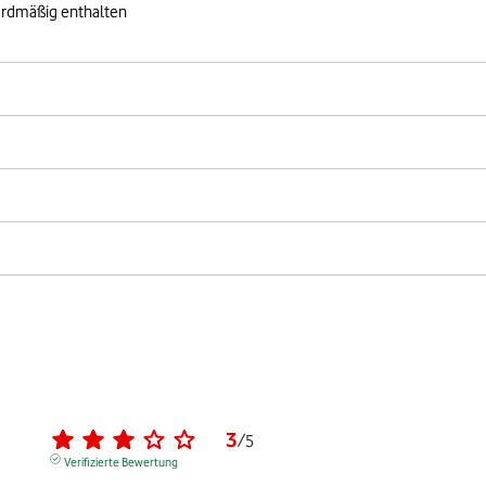
ardmäßig enthalten
3
/
5
Verifizierte Bewertung