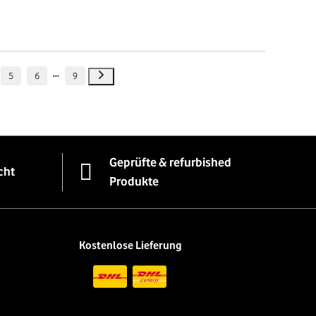
5
6
9
Geprüfte & refurbished
cht
Produkte
Kostenlose Lieferung