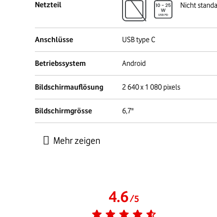
Netzteil
Nicht stand
Anschlüsse
USB type C
Betriebssystem
Android
Bildschirmauflösung
2 640 x 1 080 pixels
Bildschirmgrösse
6,7"
4.6
/
5