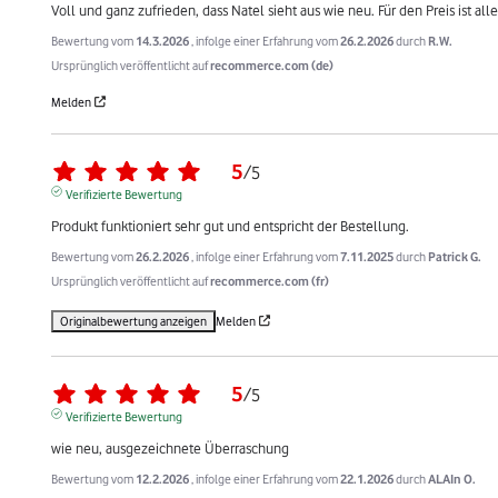
Voll und ganz zufrieden, dass Natel sieht aus wie neu. Für den Preis ist all
Bewertung vom
14.3.2026
, infolge einer Erfahrung vom
26.2.2026
durch
R.W.
Ursprünglich veröffentlicht auf
recommerce.com (de)
Melden
5
/
5
Verifizierte Bewertung
Produkt funktioniert sehr gut und entspricht der Bestellung.
Bewertung vom
26.2.2026
, infolge einer Erfahrung vom
7.11.2025
durch
Patrick G.
Ursprünglich veröffentlicht auf
recommerce.com (fr)
Originalbewertung anzeigen
Melden
5
/
5
Verifizierte Bewertung
wie neu, ausgezeichnete Überraschung
Bewertung vom
12.2.2026
, infolge einer Erfahrung vom
22.1.2026
durch
ALAIn O.