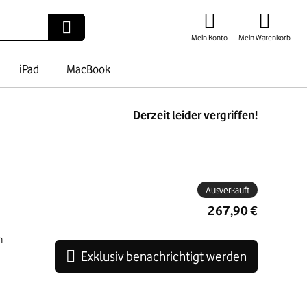
Mein Konto
Mein Warenkorb
iPad
MacBook
Derzeit leider vergriffen!
ben
Ausverkauft
267,90 €
n
Exklusiv benachrichtigt werden