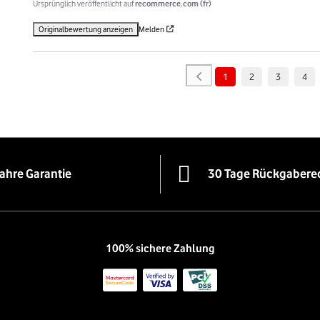
Ursprünglich veröffentlicht auf
recommerce.com (fr)
Originalbewertung anzeigen
Melden
1
2
3
4
Jahre Garantie
30 Tage Rückgabere
100% sichere Zahlung