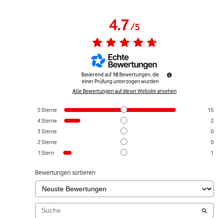
4.7
/
5
Basierend auf
18
Bewertungen, die
einer Prüfung unterzogen wurden
Alle Bewertungen auf dieser Website ansehen
5
Sterne
15
4
Sterne
2
3
Sterne
0
2
Sterne
0
1
Stern
1
Bewertungen sortieren