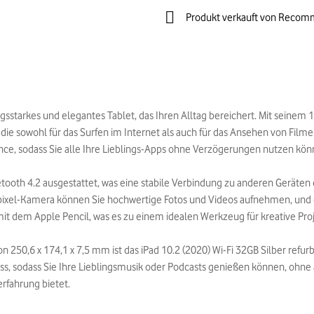
Produkt verkauft von Recom
ungsstarkes und elegantes Tablet, das Ihren Alltag bereichert. Mit seinem 
 die sowohl für das Surfen im Internet als auch für das Ansehen von Filme
ance, sodass Sie alle Ihre Lieblings-Apps ohne Verzögerungen nutzen kön
Bluetooth 4.2 ausgestattet, was eine stabile Verbindung zu anderen Gerät
egapixel-Kamera können Sie hochwertige Fotos und Videos aufnehmen, und
 mit dem Apple Pencil, was es zu einem idealen Werkzeug für kreative Pr
,6 x 174,1 x 7,5 mm ist das iPad 10.2 (2020) Wi-Fi 32GB Silber refurbi
 sodass Sie Ihre Lieblingsmusik oder Podcasts genießen können, ohne and
rfahrung bietet.