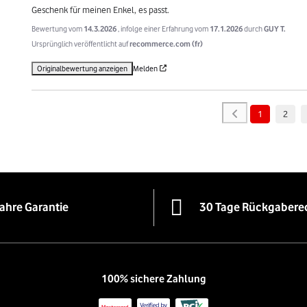
Geschenk für meinen Enkel, es passt.
Bewertung vom
14.3.2026
, infolge einer Erfahrung vom
17.1.2026
durch
GUY T.
Ursprünglich veröffentlicht auf
recommerce.com (fr)
Originalbewertung anzeigen
Melden
1
2
Jahre Garantie
30 Tage Rückgabere
100% sichere Zahlung