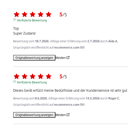
5
/
5
Verifizierte Bewertung
Top 

Super Zustand
Bewertung vom
18.7.2026
, infolge einer Erfahrung vom
2.7.2026
durch
Aïda A.
Ursprünglich veröffentlicht auf
recommerce.com (fr)
Originalbewertung anzeigen
Melden
5
/
5
Verifizierte Bewertung
Dieses Gerät erfüllt meine Bedürfnisse und der Kundenservice ist sehr gut
Bewertung vom
8.6.2026
, infolge einer Erfahrung vom
14.5.2026
durch
Roger C.
Ursprünglich veröffentlicht auf
recommerce.com (fr)
Originalbewertung anzeigen
Melden