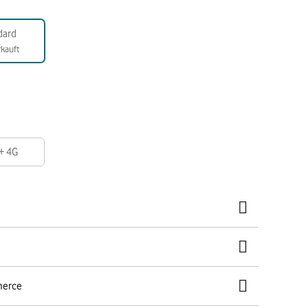
dard
kauft
 + 4G
merce