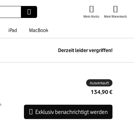
Mein Konto
Mein Warenkorb
iPad
MacBook
Derzeit leider vergriffen!
ben
Ausverkauft
134,90 €
n
Exklusiv benachrichtigt werden