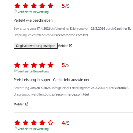
5
/
5
Verifizierte Bewertung
Perfekt wie beschrieben
Bewertung vom
17.4.2026
, infolge einer Erfahrung vom
28.3.2026
durch
Gauthier R.
Ursprünglich veröffentlicht auf
recommerce.com (fr)
Originalbewertung anzeigen
Melden
5
/
5
Verifizierte Bewertung
Preis Leistung ist super - Gerät sieht aus wie neu
Bewertung vom
28.3.2026
, infolge einer Erfahrung vom
23.2.2026
durch
Victoria S.
Ursprünglich veröffentlicht auf
recommerce.com (de)
Melden
4
/
5
Verifizierte Bewertung