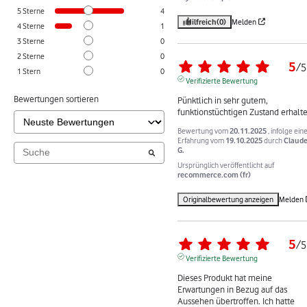
5
Sterne
4
Hilfreich
(0)
Melden
4
Sterne
1
3
Sterne
0
2
Sterne
0
5
/
5
1
Stern
0
Verifizierte Bewertung
Bewertungen sortieren
Pünktlich in sehr gutem, 
funktionstüchtigen Zustand erhalt
Bewertung vom
20.11.2025
, infolge ein
Erfahrung vom
19.10.2025
durch
Claud
G.
Ursprünglich veröffentlicht auf
recommerce.com (fr)
Originalbewertung anzeigen
Melden
5
/
5
Verifizierte Bewertung
Dieses Produkt hat meine 
Erwartungen in Bezug auf das 
Aussehen übertroffen. Ich hatte 