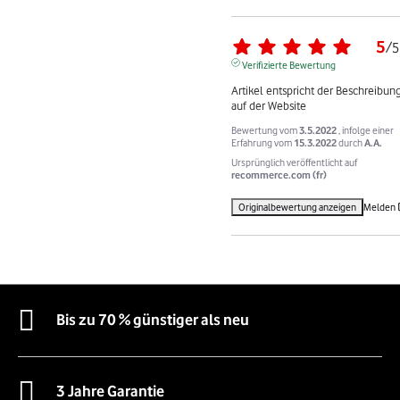
5
/
5
Verifizierte Bewertung
Artikel entspricht der Beschreibung
auf der Website
Bewertung vom
3.5.2022
, infolge einer
Erfahrung vom
15.3.2022
durch
A.A.
Ursprünglich veröffentlicht auf
recommerce.com (fr)
Originalbewertung anzeigen
Melden
Bis zu 70 % günstiger als neu
3 Jahre Garantie