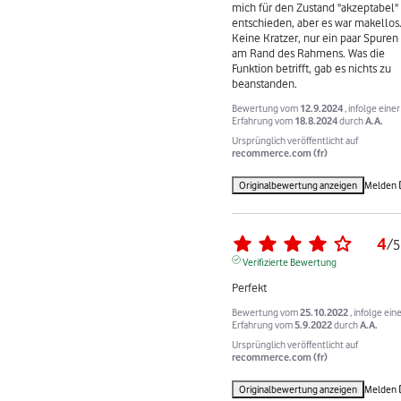
mich für den Zustand "akzeptabel" 
entschieden, aber es war makellos.
Keine Kratzer, nur ein paar Spuren 
am Rand des Rahmens. Was die 
Funktion betrifft, gab es nichts zu 
beanstanden.
Bewertung vom
12.9.2024
, infolge einer
Erfahrung vom
18.8.2024
durch
A.A.
Ursprünglich veröffentlicht auf
recommerce.com (fr)
Originalbewertung anzeigen
Melden
4
/
5
Verifizierte Bewertung
Perfekt
Bewertung vom
25.10.2022
, infolge ein
Erfahrung vom
5.9.2022
durch
A.A.
Ursprünglich veröffentlicht auf
recommerce.com (fr)
Originalbewertung anzeigen
Melden