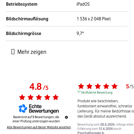
Betriebssystem
iPadOS
Bildschirmauflösung
1 536 x 2 048 Pixel
Bildschirmgrösse
9,7"
4.8
5
/
5
/
5
Verifizierte Bewertung
Produkt wie beschrieben, 
funktioniert einwandfrei, schnelle 
Lieferung. Für meine Bedürfnisse ist
das Gerät absolut ausreichend.
Basierend auf
5
Bewertungen, die
einer Prüfung unterzogen wurden
Bewertung vom
28.6.2026
, infolge einer
Alle Bewertungen auf dieser Website ansehen
Erfahrung vom
12.6.2026
durch
Psychotherapie A.