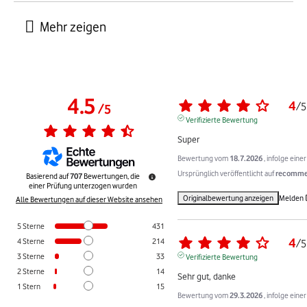
4.5
4
/
5
/
5
Verifizierte Bewertung
Super
Bewertung vom
18.7.2026
, infolge ein
Ursprünglich veröffentlicht auf
recommer
Basierend auf
707
Bewertungen, die
einer Prüfung unterzogen wurden
Originalbewertung anzeigen
Melden
Alle Bewertungen auf dieser Website ansehen
5
Sterne
431
4
4
Sterne
214
/
5
3
Sterne
33
Verifizierte Bewertung
2
Sterne
14
Sehr gut, danke
1
Stern
15
Bewertung vom
29.3.2026
, infolge ein