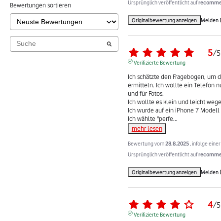
Ursprünglich veröffentlicht auf
recommer
Bewertungen sortieren
Originalbewertung anzeigen
Melden
5
/
5
Verifizierte Bewertung
Ich schätzte den Fragebogen, um di
ermitteln. Ich wollte ein Telefon 
und für Fotos.

Ich wollte es klein und leicht weg
Ich wurde auf ein iPhone 7 Modell 
Ich wählte "perfe
...
mehr lesen
Bewertung vom
28.8.2025
, infolge ein
Ursprünglich veröffentlicht auf
recommer
Originalbewertung anzeigen
Melden
4
/
5
Verifizierte Bewertung