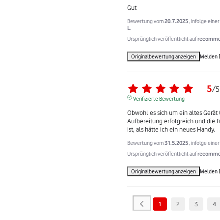
Gut
Bewertung vom
20.7.2025
, infolge ein
L.
Ursprünglich veröffentlicht auf
recommer
Originalbewertung anzeigen
Melden
5
/
5
Verifizierte Bewertung
Obwohl es sich um ein altes Gerät (
Aufbereitung erfolgreich und die Fun
ist, als hätte ich ein neues Handy.
Bewertung vom
31.5.2025
, infolge ein
Ursprünglich veröffentlicht auf
recommer
Originalbewertung anzeigen
Melden
1
2
3
4