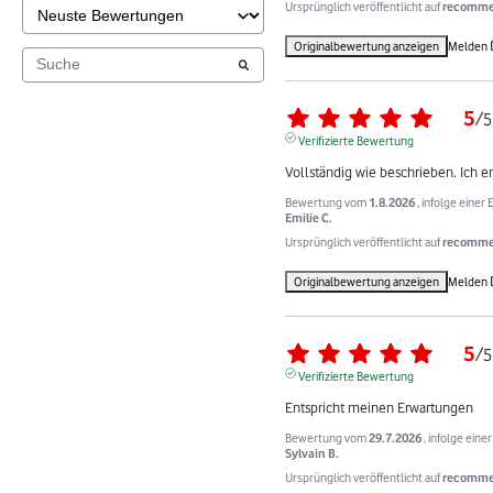
Ursprünglich veröffentlicht auf
recommer
Originalbewertung anzeigen
Melden
5
/
5
Verifizierte Bewertung
Vollständig wie beschrieben. Ich e
Bewertung vom
1.8.2026
, infolge eine
Emilie C.
Ursprünglich veröffentlicht auf
recommer
Originalbewertung anzeigen
Melden
5
/
5
Verifizierte Bewertung
Entspricht meinen Erwartungen
Bewertung vom
29.7.2026
, infolge ein
Sylvain B.
Ursprünglich veröffentlicht auf
recommer