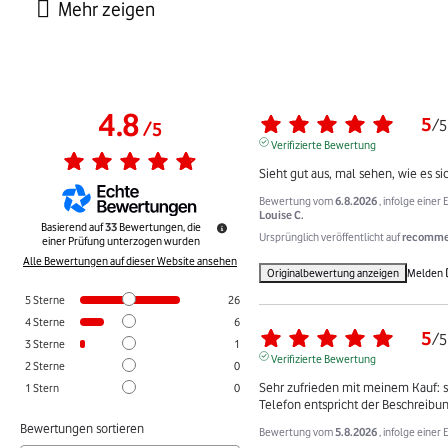
4.8
5
/
5
/
5
Verifizierte Bewertung
Sieht gut aus, mal sehen, wie es s
Bewertung vom
6.8.2026
, infolge eine
Louise C.
Basierend auf
33
Bewertungen, die
Ursprünglich veröffentlicht auf
recommer
einer Prüfung unterzogen wurden
Alle Bewertungen auf dieser Website ansehen
Originalbewertung anzeigen
Melden
5
Sterne
26
4
Sterne
6
5
/
5
3
Sterne
1
Verifizierte Bewertung
2
Sterne
0
Sehr zufrieden mit meinem Kauf: sc
1
Stern
0
Telefon entspricht der Beschreibun
Bewertungen sortieren
Bewertung vom
5.8.2026
, infolge eine