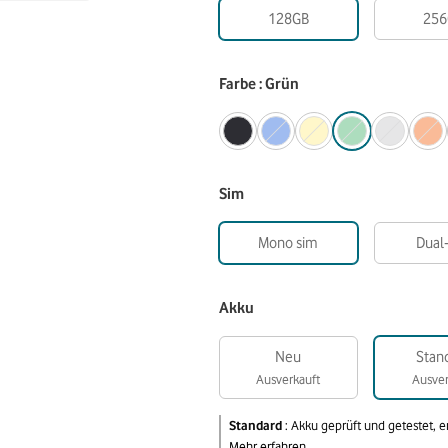
128GB
256
Farbe : Grün
Sim
Mono sim
Dual
Akku
Neu
Stan
Ausverkauft
Ausver
Standard
:
Akku geprüft und getestet, 
Mehr erfahren