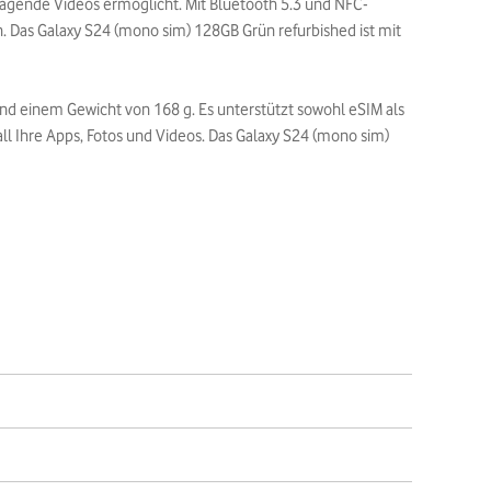
agende Videos ermöglicht. Mit Bluetooth 5.3 und NFC-
. Das Galaxy S24 (mono sim) 128GB Grün refurbished ist mit
nd einem Gewicht von 168 g. Es unterstützt sowohl eSIM als
all Ihre Apps, Fotos und Videos. Das Galaxy S24 (mono sim)