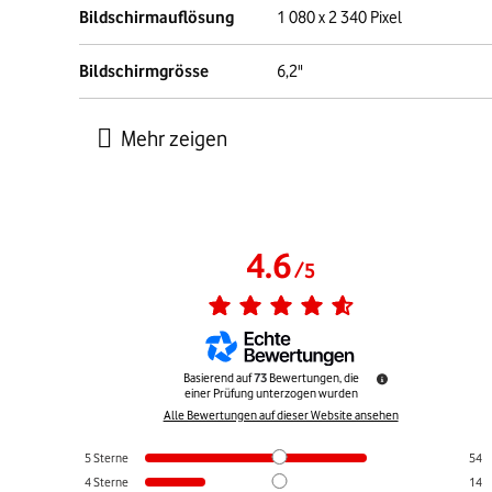
Bildschirmauflösung
1 080 x 2 340 Pixel
Bildschirmgrösse
6,2"
4.6
/
5
Basierend auf
73
Bewertungen, die
einer Prüfung unterzogen wurden
Alle Bewertungen auf dieser Website ansehen
5
Sterne
54
4
Sterne
14