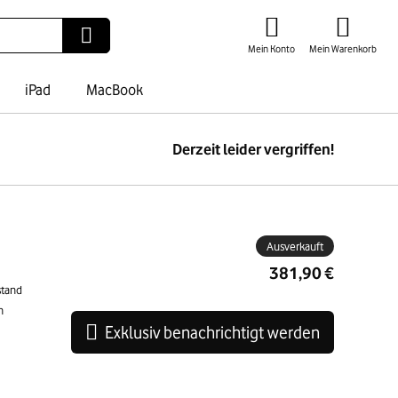
Mein Konto
Mein Warenkorb
iPad
MacBook
Derzeit leider vergriffen!
ben
Ausverkauft
381,90 €
stand
n
Exklusiv benachrichtigt werden