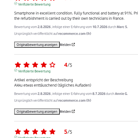
Verifizierte Bewertung
Smartphone in excellent condition. Fully functional and battery at 91%. Pri
the refurbishment is carried out by their own technicians in France.
Bewertung vom
2.8.2026
, infolge einer Erfahrung vom
10.7.2026
durch
Marc S.
Ursprünglich veröffentlicht auf
recommerce.com (fr)
Originalbewertung anzeigen
Melden
4
/
5
Verifizierte Bewertung
Artikel entspricht der Beschreibung

Akku etwas enttäuschend (tägliches Aufladen)
Bewertung vom
2.8.2026
, infolge einer Erfahrung vom
8.7.2026
durch
Annie G.
Ursprünglich veröffentlicht auf
recommerce.com (fr)
Originalbewertung anzeigen
Melden
5
/
5
Verifizierte Bewertung