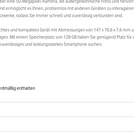
über eine 50-Megapixel-Kamera, die außergewöhnliche Fotos und hervorr
und ermöglicht es Ihnen, problemlos mit anderen Geräten zu interagieren
zwerke, sodass Sie immer schnell und zuverlässig verbunden sind.
eichtes und kompaktes Gerät mit Abmessungen von 147 x 70,6 x 7,6 mm u
ötigen. Mit einem Speicherplatz von 128 GB haben Sie genügend Platz für 
in zuverlässiges und leistungsstarkes Smartphone suchen.
ardmäßig enthalten