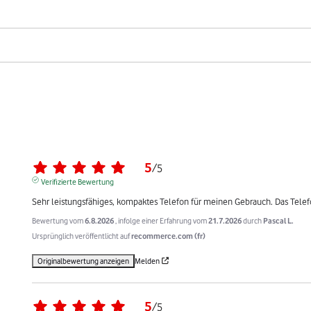
5
/
5
Verifizierte Bewertung
Sehr leistungsfähiges, kompaktes Telefon für meinen Gebrauch. Das Tele
Bewertung vom
6.8.2026
, infolge einer Erfahrung vom
21.7.2026
durch
Pascal L.
Ursprünglich veröffentlicht auf
recommerce.com (fr)
Originalbewertung anzeigen
Melden
5
/
5