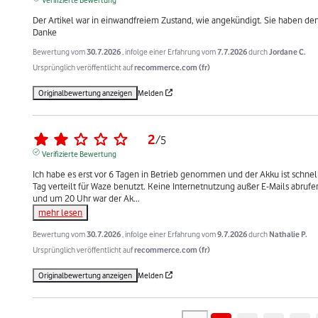
Der Artikel war in einwandfreiem Zustand, wie angekündigt. Sie haben den
Danke
Bewertung vom
30.7.2026
, infolge einer Erfahrung vom
7.7.2026
durch
Jordane C.
Ursprünglich veröffentlicht auf
recommerce.com (fr)
Originalbewertung anzeigen
Melden
2
/
5
Verifizierte Bewertung
Ich habe es erst vor 6 Tagen in Betrieb genommen und der Akku ist schne
Tag verteilt für Waze benutzt. Keine Internetnutzung außer E-Mails abrufen
und um 20 Uhr war der Ak
...
mehr lesen
Bewertung vom
30.7.2026
, infolge einer Erfahrung vom
9.7.2026
durch
Nathalie P.
Ursprünglich veröffentlicht auf
recommerce.com (fr)
Originalbewertung anzeigen
Melden