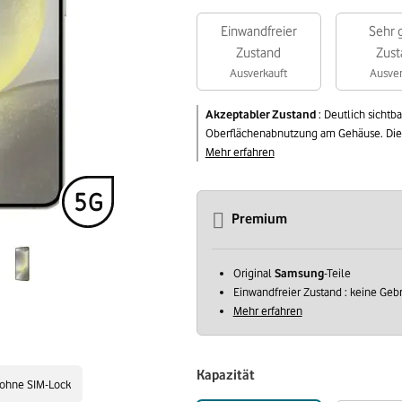
Einwandfreier
Sehr 
Zustand
Zust
Ausverkauft
Ausver
Akzeptabler Zustand
:
Deutlich sichtb
Oberflächenabnutzung am Gehäuse. Die v
Mehr erfahren
Premium
Original
Samsung
-Teile
Einwandfreier Zustand : keine Ge
Mehr erfahren
Kapazität
ohne SIM-Lock