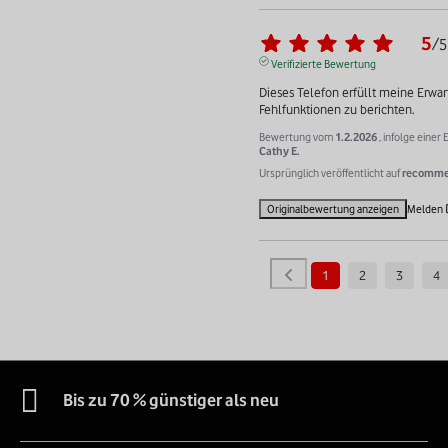
5
/
5
Verifizierte Bewertung
Dieses Telefon erfüllt meine Erwart
Fehlfunktionen zu berichten.
Bewertung vom
1.2.2026
, infolge eine
Cathy E.
Ursprünglich veröffentlicht auf
recommer
Originalbewertung anzeigen
Melden
1
2
3
4
Bis zu 70 % günstiger als neu