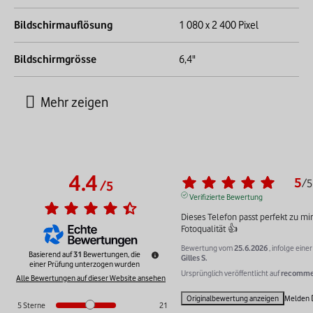
Bildschirmauflösung
1 080 x 2 400 Pixel
Bildschirmgrösse
6,4"
4.4
5
/
5
/
5
Verifizierte Bewertung
Dieses Telefon passt perfekt zu mir
Fotoqualität 👍
Bewertung vom
25.6.2026
, infolge ein
Basierend auf
31
Bewertungen, die
Gilles S.
einer Prüfung unterzogen wurden
Ursprünglich veröffentlicht auf
recommer
Alle Bewertungen auf dieser Website ansehen
Originalbewertung anzeigen
Melden
5
Sterne
21