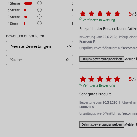
4
Sterne
6
3
Sterne
1
5
/
5
2
Sterne
2
Verifizierte Bewertung
1
Stern
1
Entspricht der Beschreibung. Artik
Bewertungen sortieren
Bewertung vom
22.6.2026
, infolge ein
Francois P.
Ursprünglich veröffentlicht auf
recommer
Originalbewertung anzeigen
Melden
5
/
5
Verifizierte Bewertung
Sehr gutes Produkt.
Bewertung vom
10.5.2026
, infolge ein
Ludovic S.
Ursprünglich veröffentlicht auf
recommer
Originalbewertung anzeigen
Melden