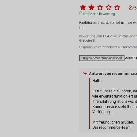
2
/
5
Verifizierte Bewertung
Funktioniert nicht, startet immer w
tue.
Bewertung vom
17.4.2026
, infolge ein
Grégoire B.
Ursprünglich veröffentlicht auf
recommer
Originalbewertung anzeigen
Melden
Antwort von
recommerce.
Hallo, 

Es tut uns leid zu hören, da
wie erwartet funktioniert un
Ihre Erfahrung ist uns wicht
Kundenservice steht Ihnen 
Verfügung.

Mit freundlichen Grüßen.

Das recommerce-Team