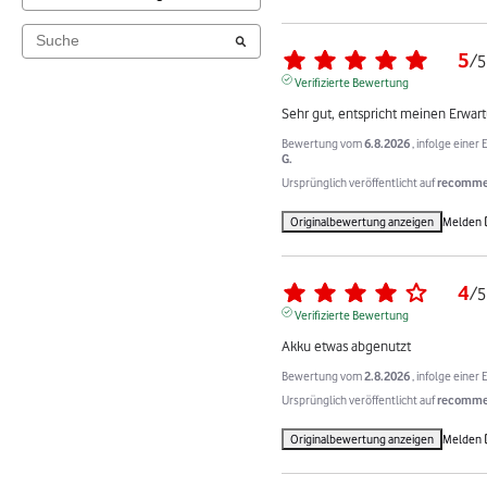
5
/
5
Verifizierte Bewertung
Sehr gut, entspricht meinen Erwar
Bewertung vom
6.8.2026
, infolge eine
G.
Ursprünglich veröffentlicht auf
recommer
Originalbewertung anzeigen
Melden
4
/
5
Verifizierte Bewertung
Akku etwas abgenutzt
Bewertung vom
2.8.2026
, infolge eine
Ursprünglich veröffentlicht auf
recommer
Originalbewertung anzeigen
Melden