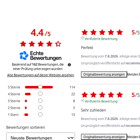
4.4
5
/
5
/
5
Verifizierte Bewertung
Perfekt
Bewertung vom
7.8.2026
, infolge eine
Ursprünglich veröffentlicht auf
recommer
Basierend auf
162
Bewertungen, die
einer Prüfung unterzogen wurden
Originalbewertung anzeigen
Melden
Alle Bewertungen auf dieser Website ansehen
5
Sterne
114
5
4
Sterne
22
/
5
3
Sterne
8
Verifizierte Bewertung
2
Sterne
5
Sehr zufrieden
1
Stern
13
Bewertung vom
7.8.2026
, infolge eine
Ursprünglich veröffentlicht auf
recommer
Bewertungen sortieren
Originalbewertung anzeigen
Melden