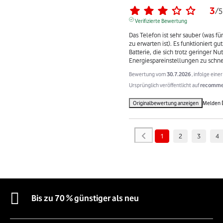
3
/
5
Verifizierte Bewertung
Das Telefon ist sehr sauber (was fü
zu erwarten ist). Es funktioniert gu
Batterie, die sich trotz geringer Nu
Energiespareinstellungen zu schnel
Bewertung vom
30.7.2026
, infolge ein
Ursprünglich veröffentlicht auf
recommer
Originalbewertung anzeigen
Melden
1
2
3
4
Bis zu 70 % günstiger als neu