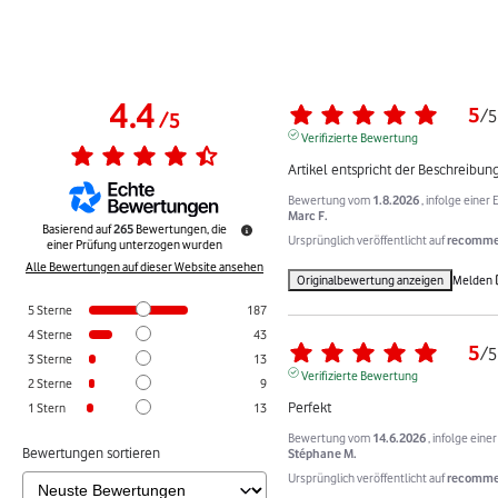
4.4
5
/
5
/
5
Verifizierte Bewertung
Artikel entspricht der Beschreibun
Bewertung vom
1.8.2026
, infolge eine
Marc F.
Basierend auf
265
Bewertungen, die
Ursprünglich veröffentlicht auf
recommer
einer Prüfung unterzogen wurden
Alle Bewertungen auf dieser Website ansehen
Originalbewertung anzeigen
Melden
5
Sterne
187
4
Sterne
43
5
/
5
3
Sterne
13
Verifizierte Bewertung
2
Sterne
9
Perfekt
1
Stern
13
Bewertung vom
14.6.2026
, infolge ein
Bewertungen sortieren
Stéphane M.
Ursprünglich veröffentlicht auf
recommer