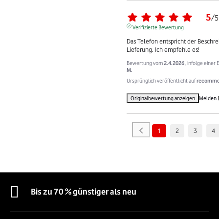
5
/
5
Verifizierte Bewertung
Das Telefon entspricht der Beschre
Lieferung. Ich empfehle es!
Bewertung vom
2.4.2026
, infolge eine
M.
Ursprünglich veröffentlicht auf
recommer
Originalbewertung anzeigen
Melden
1
2
3
4
Bis zu 70 % günstiger als neu