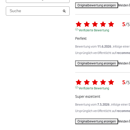
Originalbewertung anzeigen
Melden
5
/
5
Verifizierte Bewertung
Perfekt
Bewertung vom
11.6.2026
, infolge ein
Ursprünglich veröffentlicht auf
recommer
Originalbewertung anzeigen
Melden
5
/
5
Verifizierte Bewertung
Super exzellent
Bewertung vom
7.5.2026
, infolge eine
Ursprünglich veröffentlicht auf
recommer
Originalbewertung anzeigen
Melden