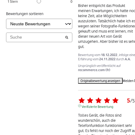
1
Stern
0
Bisher entspricht das Produkt 
meinen Erwartungen, ich hatte noc
Bewertungen sortieren
keine Zeit, alle Möglichkeiten 
auszuloten. Tatsächlich habe ich es
wegen seiner Fotografie-Funktionen
gekauft und muss erst lernen, mit 
dieser neuen Art von Gerät 
umzugehen. Aber bisher ist es sehr
gut.
Bewertung vom
18.12.2022
, infolge ein
Erfahrung vom
24.11.2022
durch
A.A.
Ursprünglich veröffentlicht auf
recommerce.com (fr)
Originalbewertung anzeigen
Melden
5
/
5
Verifizierte Bewertung
Tolles Gerät, die Fotos sind 
wunderschön, auch die 
Telefonfunktion funktioniert sehr 
gut. Es fehlt nur noch der Zugriff au