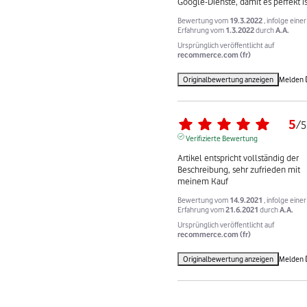
Google-Dienste, damit es perfekt is
Bewertung vom
19.3.2022
, infolge einer
Erfahrung vom
1.3.2022
durch
A.A.
Ursprünglich veröffentlicht auf
recommerce.com (fr)
Originalbewertung anzeigen
Melden
5
/
5
Verifizierte Bewertung
Artikel entspricht vollständig der 
Beschreibung, sehr zufrieden mit 
meinem Kauf
Bewertung vom
14.9.2021
, infolge einer
Erfahrung vom
21.6.2021
durch
A.A.
Ursprünglich veröffentlicht auf
recommerce.com (fr)
Originalbewertung anzeigen
Melden