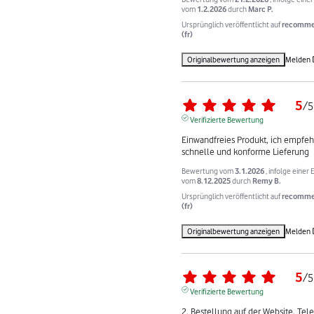
vom
1.2.2026
durch
Marc P.
Ursprünglich veröffentlicht auf
recomme
(fr)
Originalbewertung anzeigen
Melden
5
/
5
Verifizierte Bewertung
Einwandfreies Produkt, ich empfehl
schnelle und konforme Lieferung
Bewertung vom
3.1.2026
, infolge einer
vom
8.12.2025
durch
Remy B.
Ursprünglich veröffentlicht auf
recomme
(fr)
Originalbewertung anzeigen
Melden
5
/
5
Verifizierte Bewertung
2. Bestellung auf der Website. Tele