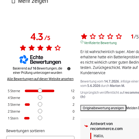
4.3
1
/
5
/
5
Verifizierte Bewertung
Er ist wahrscheinlich super. Aber da
erhaltene hatte ein Batterieproble
es nicht wirklich unter guten Bedi
testen. Zurückgeschickt. Warte auf 
Basierend auf
16
Bewertungen, die
Kundenservice
einer Prüfung unterzogen wurden
Alle Bewertungen auf dieser Website ansehen
Bewertung vom
14.7.2026
, infolge eine
vom
5.6.2026
durch
Marion M.
5
Sterne
12
Ursprünglich veröffentlicht auf
recomme
(fr)
4
Sterne
0
3
Sterne
2
Originalbewertung anzeigen
Melden
2
Sterne
0
1
Stern
2
Antwort von
recommerce.com
Bewertungen sortieren
Hallo, 
