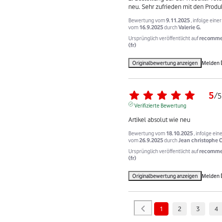
neu. Sehr zufrieden mit den Produ
Bewertung vom
9.11.2025
, infolge eine
vom
16.9.2025
durch
Valerie G.
Ursprünglich veröffentlicht auf
recomme
(fr)
Originalbewertung anzeigen
Melden
5
/
5
Verifizierte Bewertung
Artikel absolut wie neu
Bewertung vom
18.10.2025
, infolge ein
vom
26.9.2025
durch
Jean christophe C
Ursprünglich veröffentlicht auf
recomme
(fr)
Originalbewertung anzeigen
Melden
1
2
3
4