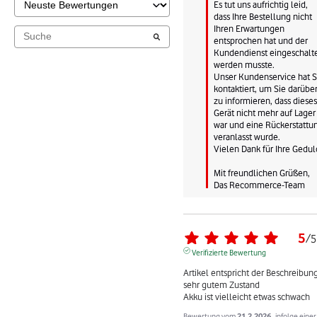
Es tut uns aufrichtig leid, 
dass Ihre Bestellung nicht 
Ihren Erwartungen 
entsprochen hat und der 
Kundendienst eingeschalte
werden musste. 

Unser Kundenservice hat Si
kontaktiert, um Sie darüber
zu informieren, dass dieses 
Gerät nicht mehr auf Lager 
war und eine Rückerstattun
veranlasst wurde. 

Vielen Dank für Ihre Geduld.
Mit freundlichen Grüßen,

Das Recommerce-Team
5
/
5
Verifizierte Bewertung
Artikel entspricht der Beschreibung 
sehr gutem Zustand

Akku ist vielleicht etwas schwach
Bewertung vom
21.2.2026
, infolge eine