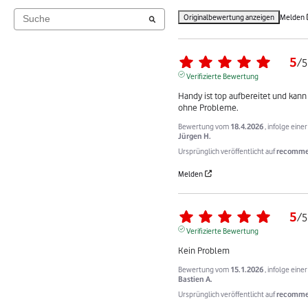
Originalbewertung anzeigen
Melden
5
/
5
Verifizierte Bewertung
Handy ist top aufbereitet und kann
ohne Probleme.
Bewertung vom
18.4.2026
, infolge ein
Jürgen H.
Ursprünglich veröffentlicht auf
recomme
Melden
5
/
5
Verifizierte Bewertung
Kein Problem
Bewertung vom
15.1.2026
, infolge ein
Bastien A.
Ursprünglich veröffentlicht auf
recommer