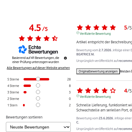
4.5
5
/
5
/
5
Verifizierte Bewertung
Artikel entspricht der Beschreibun
Bewertung vom
2.7.2026
, infolge eine
BEATRICE M.
Basierend auf
41
Bewertungen, die
Ursprünglich veröffentlicht auf
recommer
einer Prüfung unterzogen wurden
Alle Bewertungen auf dieser Website ansehen
Originalbewertung anzeigen
Melden
5
Sterne
28
4
Sterne
8
4
/
5
3
Sterne
3
Verifizierte Bewertung
2
Sterne
0
Schnelle Lieferung, funktioniert wie
1
Stern
2
Schwachstelle am seriellen Port,
Bewertungen sortieren
Bewertung vom
23.6.2026
, infolge ein
C.
Ursprünglich veröffentlicht auf
recommer