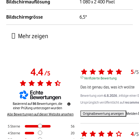
Bildschirmauflösung
1 080 x 2 400 Pixel
Bildschirmgrösse
6,5"
4.4
5
/
5
/
5
Verifizierte Bewertung
Das ist genau das, was ich wollte
Bewertung vom
6.8.2026
, infolge eine
Ursprünglich veröffentlicht auf
recommer
Basierend auf
86
Bewertungen, die
einer Prüfung unterzogen wurden
Originalbewertung anzeigen
Melden
Alle Bewertungen auf dieser Website ansehen
5
Sterne
56
4
4
Sterne
20
/
5