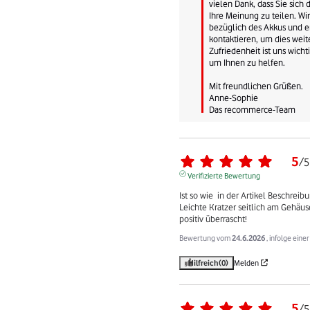
vielen Dank, dass Sie sich
Ihre Meinung zu teilen. Wi
bezüglich des Akkus und er
kontaktieren, um dies weite
Zufriedenheit ist uns wichti
um Ihnen zu helfen.

Mit freundlichen Grüßen.

Anne-Sophie

Das recommerce-Team
5
/
5
Verifizierte Bewertung
Ist so wie  in der Artikel Beschreib
Leichte Kratzer seitlich am Gehäuse
positiv überrascht!
Bewertung vom
24.6.2026
, infolge ein
Hilfreich
(0)
Melden
5
/
5