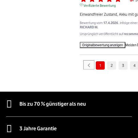
Verifizierte Bewertung
Einwandfreier Zustand, Akku mit gu
Bewertung vom
17.4.2026
, infolge ein
RICHARD M.
Ursprünglich veröffentlicht auf
recommer
Originalbewertung anzeigen
Melden
1
2
3
4
Bis zu 70 % günstiger als neu
3 Jahre Garantie