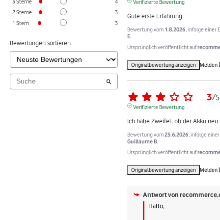
3
Sterne
4
Verifizierte Bewertung
2
Sterne
3
Gute erste Erfahrung
1
Stern
3
Bewertung vom
1.8.2026
, infolge eine
E.
Bewertungen sortieren
Ursprünglich veröffentlicht auf
recommer
Originalbewertung anzeigen
Melden
3
/
5
Verifizierte Bewertung
Ich habe Zweifel, ob der Akku neu i
Bewertung vom
25.6.2026
, infolge ein
Guillaume B.
Ursprünglich veröffentlicht auf
recommer
Originalbewertung anzeigen
Melden
Antwort von
recommerce.
Hallo,
