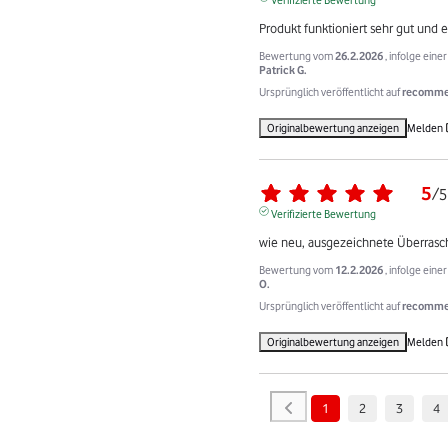
Produkt funktioniert sehr gut und e
Bewertung vom
26.2.2026
, infolge ein
Patrick G.
Ursprünglich veröffentlicht auf
recommer
Originalbewertung anzeigen
Melden
5
/
5
Verifizierte Bewertung
wie neu, ausgezeichnete Überras
Bewertung vom
12.2.2026
, infolge ein
O.
Ursprünglich veröffentlicht auf
recommer
Originalbewertung anzeigen
Melden
1
2
3
4