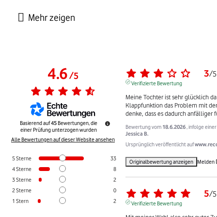
4.6
3
/
5
/
5
Verifizierte Bewertung
Meine Tochter ist sehr glücklich dam
Klappfunktion das Problem mit dem 
denke, dass es dadurch anfälliger fü
Basierend auf
45
Bewertungen, die
Bewertung vom
18.6.2026
, infolge ein
einer Prüfung unterzogen wurden
Jessica B.
Alle Bewertungen auf dieser Website ansehen
Ursprünglich veröffentlicht auf
www.rec
5
Sterne
33
Originalbewertung anzeigen
Melden
4
Sterne
8
3
Sterne
2
2
Sterne
0
5
/
5
1
Stern
2
Verifizierte Bewertung
Mit meiner Wahl also sehr guter Zus