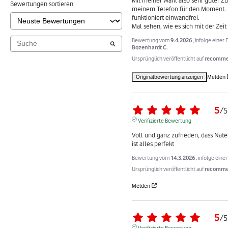
Bewertungen sortieren
meinem Telefon für den Moment. E
funktioniert einwandfrei.

Mal sehen, wie es sich mit der Zeit
Bewertung vom
9.4.2026
, infolge eine
Bozenhardt C.
Ursprünglich veröffentlicht auf
recommer
Originalbewertung anzeigen
Melden
5
/
5
Verifizierte Bewertung
Voll und ganz zufrieden, dass Natel
ist alles perfekt
Bewertung vom
14.3.2026
, infolge ein
Ursprünglich veröffentlicht auf
recomme
Melden
5
/
5
Verifizierte Bewertung