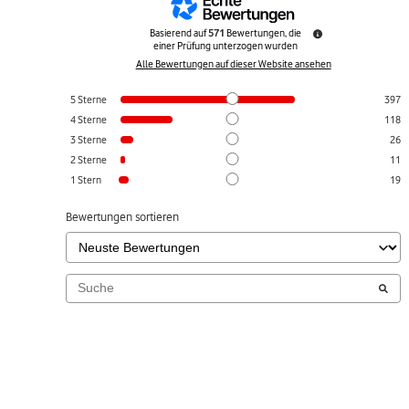
Basierend auf
571
Bewertungen, die
einer Prüfung unterzogen wurden
Alle Bewertungen auf dieser Website ansehen
5
Sterne
397
4
Sterne
118
3
Sterne
26
2
Sterne
11
1
Stern
19
Bewertungen sortieren