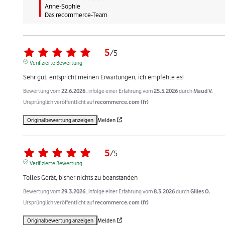
Anne-Sophie

Das recommerce-Team
5
/
5
Verifizierte Bewertung
Sehr gut, entspricht meinen Erwartungen, ich empfehle es!
Bewertung vom
22.6.2026
, infolge einer Erfahrung vom
25.5.2026
durch
Maud V.
Ursprünglich veröffentlicht auf
recommerce.com (fr)
Originalbewertung anzeigen
Melden
5
/
5
Verifizierte Bewertung
Tolles Gerät, bisher nichts zu beanstanden
Bewertung vom
29.3.2026
, infolge einer Erfahrung vom
8.3.2026
durch
Gilles O.
Ursprünglich veröffentlicht auf
recommerce.com (fr)
Originalbewertung anzeigen
Melden