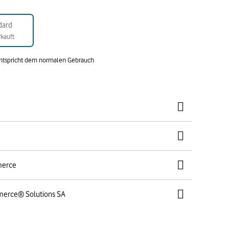
dard
kauft
entspricht dem normalen Gebrauch
merce
merce® Solutions SA