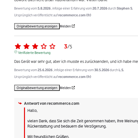
Bewertung vom
5.8.2026
, infolge einer Erfahrung vom
20.7.2026
durch
Stephen S.
Ursprünglich veröffentlicht auf
recommerce.com (fr)
Originalbewertung anzeigen
Melden
3
/
5
Verifizierte Bewertung
Das Gerät war sehr gut, aber ich musste es zurücksenden, und ich habe me
Bewertung vom
25.6.2026
, infolge einer Erfahrung vom
30.5.2026
durch
L.S.
Ursprünglich veröffentlicht auf
recommerce.com (fr)
Originalbewertung anzeigen
Melden
Antwort von
recommerce.com
Hallo,

vielen Dank, dass Sie sich die Zeit genommen haben, Ihre Meinung z
Rückerstattung und bedauern die Verzögerung.

Mit freundlichen Grüßen.
