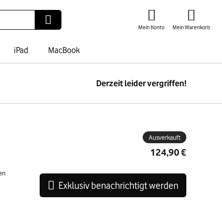
Mein Konto
Mein Warenkorb
iPad
MacBook
Derzeit leider vergriffen!
ben
Ausverkauft
124,90 €
en
Exklusiv benachrichtigt werden