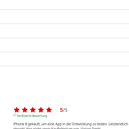
5
/
5
Verifizierte Bewertung
iPhone 8 gekauft, um eine App in der Entwicklung zu testen. Letztendlich s
obwohl dies nicht unser Kaufkriterium war. Vielen Dank!