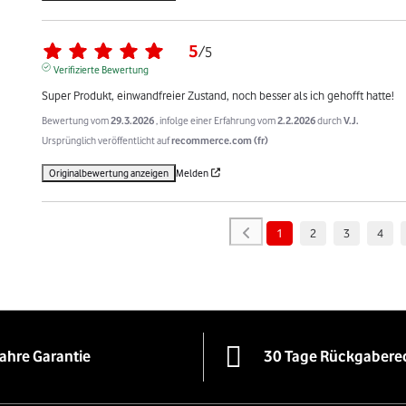
5
/
5
Verifizierte Bewertung
Super Produkt, einwandfreier Zustand, noch besser als ich gehofft hatte!
Bewertung vom
29.3.2026
, infolge einer Erfahrung vom
2.2.2026
durch
V.J.
Ursprünglich veröffentlicht auf
recommerce.com (fr)
Originalbewertung anzeigen
Melden
1
2
3
4
Jahre Garantie
30 Tage Rückgabere