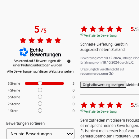
5
5
/
5
/
5
Verifizierte Bewertung
Schnelle Lieferung. Gerät in 
ausgezeichnetem Zustand.
Bewertung vom
10.12.2024
, infolge ein
Basierend auf
5
Bewertungen, die
Erfahrung vom
18.10.2024
durch
L.C.
einer Prüfung unterzogen wurden
Ursprünglich veröffentlicht auf
Alle Bewertungen auf dieser Website ansehen
recommerce.com (fr)
5
Sterne
5
Originalbewertung anzeigen
Melden
4
Sterne
0
3
Sterne
0
5
2
Sterne
0
/
5
1
Stern
0
Verifizierte Bewertung
Sehr zufrieden mit diesem Produkt,
Bewertungen sortieren
es entspricht meinen Erwartungen. 
Es ist nicht mein erster Kauf von 
generalüberholten Produkten, und 