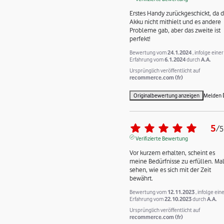
Erstes Handy zurückgeschickt, da de
Akku nicht mithielt und es andere 
Probleme gab, aber das zweite ist 
perfekt!
Bewertung vom
24.1.2024
, infolge einer
Erfahrung vom
6.1.2024
durch
A.A.
Ursprünglich veröffentlicht auf
recommerce.com (fr)
Originalbewertung anzeigen
Melden
5
/
5
Verifizierte Bewertung
Vor kurzem erhalten, scheint es 
meine Bedürfnisse zu erfüllen. Mal
sehen, wie es sich mit der Zeit 
bewährt.
Bewertung vom
12.11.2023
, infolge ein
Erfahrung vom
22.10.2023
durch
A.A.
Ursprünglich veröffentlicht auf
recommerce.com (fr)