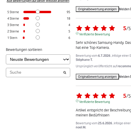
Alle Bewertungen auf dieser Website ansehen
Originalbewertung anzeigen
Melden
5
Sterne
95
4
Sterne
18
3
Sterne
4
5
/
5
2
Sterne
5
Verifizierte Bewertung
1
Stern
6
Sehr schönes Samsung-Handy. Das S
hat eine Top-Kamera.
Bewertungen sortieren
Bewertung vom
6.7.2026
, infolge eine
Stéphane T.
Ursprünglich veröffentlicht auf
recommer
Originalbewertung anzeigen
Melden
5
/
5
Verifizierte Bewertung
Artikel entspricht der Beschreibung
meinen Bedürfnissen
Bewertung vom
25.6.2026
, infolge ein
noel M.