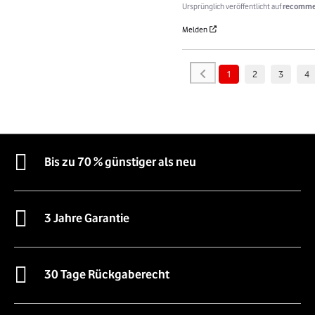
Ursprünglich veröffentlicht auf
recomme
Melden
1
2
3
4
Bis zu 70 % günstiger als neu
3 Jahre Garantie
30 Tage Rückgaberecht