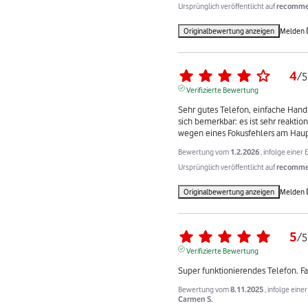
Ursprünglich veröffentlicht auf
recommer
Originalbewertung anzeigen
Melden
4
/
5
Verifizierte Bewertung
Sehr gutes Telefon, einfache Hand
sich bemerkbar: es ist sehr reaktio
wegen eines Fokusfehlers am Haup
Bewertung vom
1.2.2026
, infolge eine
Ursprünglich veröffentlicht auf
recommer
Originalbewertung anzeigen
Melden
5
/
5
Verifizierte Bewertung
Super funktionierendes Telefon. Fa
Bewertung vom
8.11.2025
, infolge ein
Carmen S.