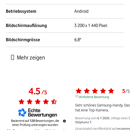
Betriebssystem
Android
Bildschirmauflösung
3 200 x 1 440 Pixel
Bildschirmgrösse
6,8"
4.5
5
/
5
/
5
Verifizierte Bewertung
Sehr schönes Samsung-Handy. Das S
hat eine Top-Kamera.
Bewertung vom
6.7.2026
, infolge eine
Basierend auf
128
Bewertungen, die
Stéphane T.
einer Prüfung unterzogen wurden
Ursprünglich veröffentlicht auf
recommer