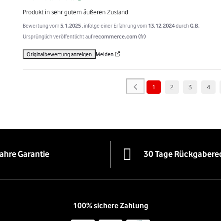
Produkt in sehr gutem äußeren Zustand
Bewertung vom
5.1.2025
, infolge einer Erfahrung vom
13.12.2024
durch
G.B.
Ursprünglich veröffentlicht auf
recommerce.com (fr)
Originalbewertung anzeigen
Melden
1
2
3
4
Jahre Garantie
30 Tage Rückgabere
100% sichere Zahlung