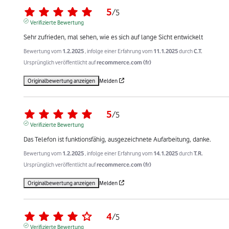
5
/
5
Verifizierte Bewertung
Sehr zufrieden, mal sehen, wie es sich auf lange Sicht entwickelt
Bewertung vom
1.2.2025
, infolge einer Erfahrung vom
11.1.2025
durch
C.T.
Ursprünglich veröffentlicht auf
recommerce.com (fr)
Originalbewertung anzeigen
Melden
5
/
5
Verifizierte Bewertung
Das Telefon ist funktionsfähig, ausgezeichnete Aufarbeitung, danke.
Bewertung vom
1.2.2025
, infolge einer Erfahrung vom
14.1.2025
durch
T.R.
Ursprünglich veröffentlicht auf
recommerce.com (fr)
Originalbewertung anzeigen
Melden
4
/
5
Verifizierte Bewertung