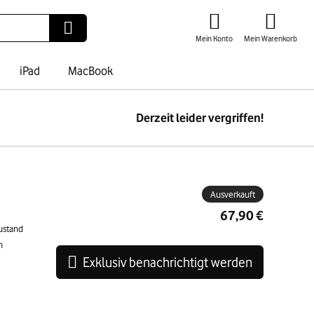
Mein Konto
Mein Warenkorb
iPad
MacBook
Derzeit leider vergriffen!
ben
Ausverkauft
67,90 €
ustand
n
Exklusiv benachrichtigt werden