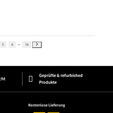
5
6
16
Geprüfte & refurbished
cht
Produkte
Kostenlose Lieferung