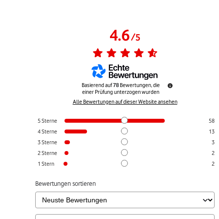
4.6
/
5
Basierend auf
78
Bewertungen, die
einer Prüfung unterzogen wurden
Alle Bewertungen auf dieser Website ansehen
5
Sterne
58
4
Sterne
13
3
Sterne
3
2
Sterne
2
1
Stern
2
Bewertungen sortieren