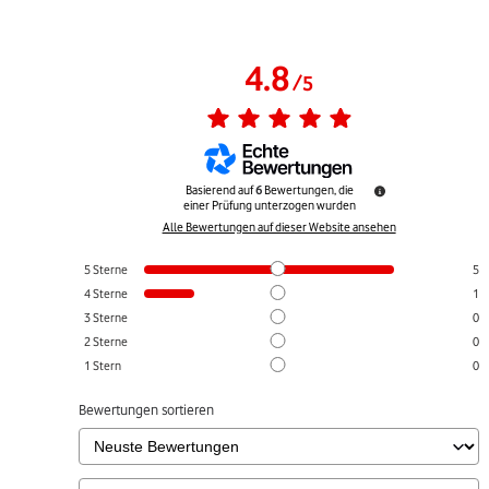
4.8
/
5
Basierend auf
6
Bewertungen, die
einer Prüfung unterzogen wurden
Alle Bewertungen auf dieser Website ansehen
5
Sterne
5
4
Sterne
1
3
Sterne
0
2
Sterne
0
1
Stern
0
Bewertungen sortieren