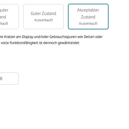
guter
Akzeptabler
Guter Zustand
and
Zustand
Ausverkauft
kauft
Ausverkauft
are Kratzer am Display und/oder Gebrauchsspuren wie Dellen oder
olle Funktionsfähigkeit ist dennoch gewährleistet
B