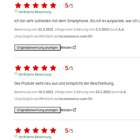
5
/
5
Verifizierte Bewertung
Ich bin sehr zufrieden mit dem Smartphone. Als ich es auspackte, war ich 
Bewertung vom
22.3.2023
, infolge einer Erfahrung vom
3.3.2023
durch
A.A.
Ursprünglich veröffentlicht auf
recommerce.com (fr)
Originalbewertung anzeigen
Melden
5
/
5
Verifizierte Bewertung
Das Produkt sieht neu aus und entspricht der Beschreibung.
Bewertung vom
16.3.2022
, infolge einer Erfahrung vom
24.2.2022
durch
A.A.
Ursprünglich veröffentlicht auf
recommerce.com (fr)
Originalbewertung anzeigen
Melden
5
/
5
Verifizierte Bewertung