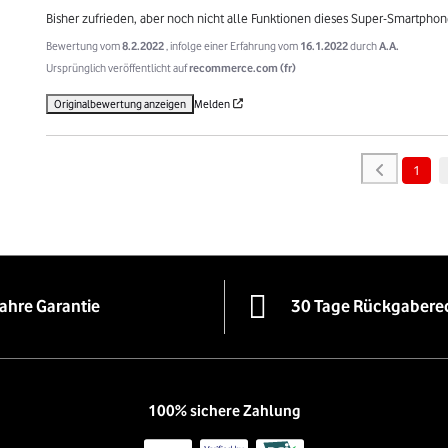
Bisher zufrieden, aber noch nicht alle Funktionen dieses Super-Smartphon
Bewertung vom
8.2.2022
, infolge einer Erfahrung vom
16.1.2022
durch
A.A.
Ursprünglich veröffentlicht auf
recommerce.com (fr)
Originalbewertung anzeigen
Melden
1
Jahre Garantie
30 Tage Rückgabere
100% sichere Zahlung