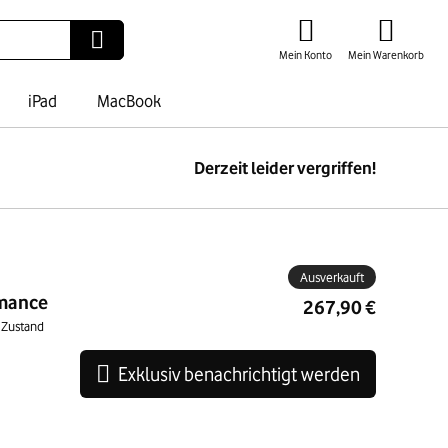
Mein Konto
Mein Warenkorb
iPad
MacBook
Derzeit leider vergriffen!
ben
Ausverkauft
rmance
267,90 €
 Zustand
Exklusiv benachrichtigt werden