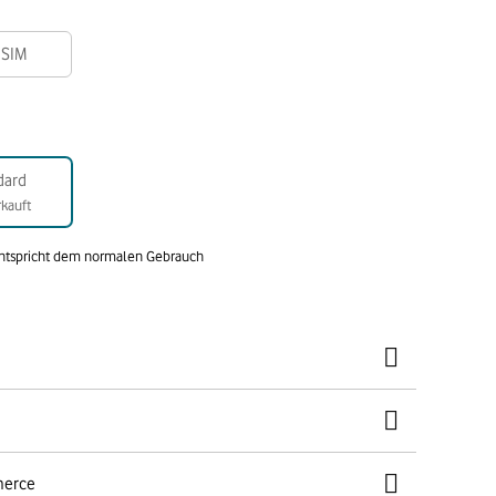
-SIM
dard
kauft
entspricht dem normalen Gebrauch
merce