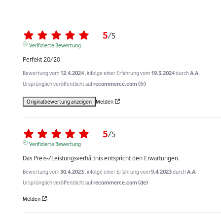
5
/
5
Verifizierte Bewertung
Perfekt 20/20
Bewertung vom
12.4.2024
, infolge einer Erfahrung vom
19.3.2024
durch
A.A.
Ursprünglich veröffentlicht auf
recommerce.com (fr)
Originalbewertung anzeigen
Melden
5
/
5
Verifizierte Bewertung
Das Preis-/Leistungsverhältnis entspricht den Erwartungen.
Bewertung vom
30.4.2023
, infolge einer Erfahrung vom
9.4.2023
durch
A.A.
Ursprünglich veröffentlicht auf
recommerce.com (de)
Melden