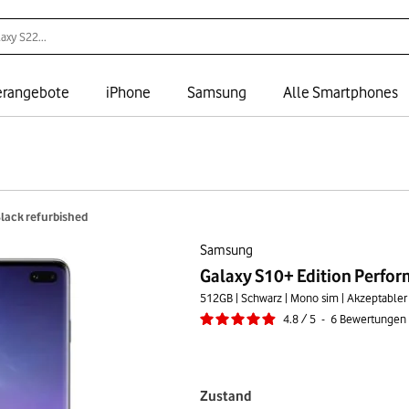
rangebote
iPhone
Samsung
Alle Smartphones
lack refurbished
Samsung
Galaxy S10+ Edition Perfo
512GB | Schwarz | Mono sim | Akzeptabler
4.8
/
5
-
6
Bewertungen
Zustand