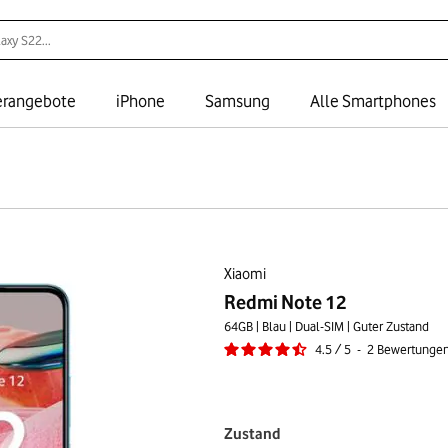
rangebote
iPhone
Samsung
Alle Smartphones
Xiaomi
Redmi Note 12
64GB | Blau | Dual-SIM | Guter Zustand
4.5
/
5
-
2
Bewertunge
Zustand