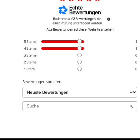
Basierend auf
2
Bewertungen, die
einer Prüfung unterzogen wurden
Alle Bewertungen auf dieser Website ansehen
5
Sterne
1
4
Sterne
1
3
Sterne
0
2
Sterne
0
1
Stern
0
Bewertungen sortieren