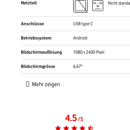
Netzteil
Nicht stand
Anschlüsse
USB type C
Betriebssystem
Android
Bildschirmauflösung
1080 x 2400 Pixel
Bildschirmgrösse
6,67"
4.5
/
5