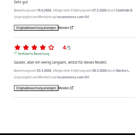
Sehr gut
Bewertung vom
19.6.2026
, infolge einer Erfahrung vom
27.5.2026
durch
Clothilde B.
Ursprünglich veröffentlicht auf
recommerce.com (fr)
Originalbewertung anzeigen
Melden
4
/
5
Verifizierte Bewertung
Sauber, aber ein wenig langsam, selbst für dieses Modell
Bewertung vom
23.4.2026
, infolge einer Erfahrung vom
30.3.2026
durch
Marine L.
Ursprünglich veröffentlicht auf
recommerce.com (fr)
Originalbewertung anzeigen
Melden