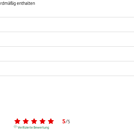
ardmäßig enthalten
5
/
5
Verifizierte Bewertung