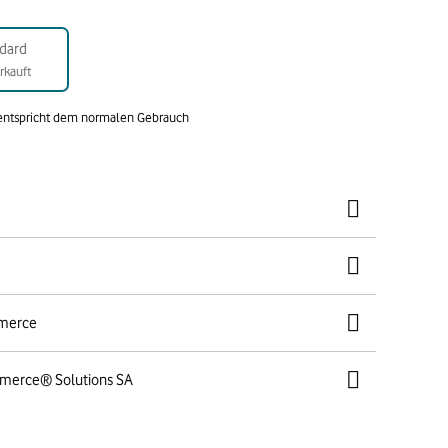
dard
rkauft
 entspricht dem normalen Gebrauch
mmerce
mmerce® Solutions SA