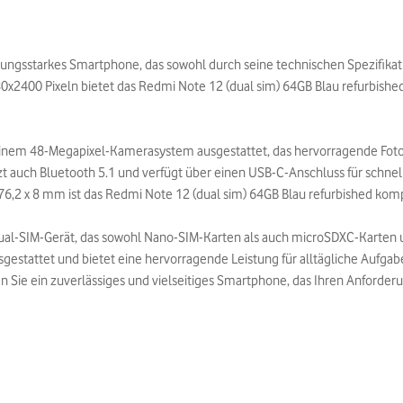
stungsstarkes Smartphone, das sowohl durch seine technischen Spezifikat
x2400 Pixeln bietet das Redmi Note 12 (dual sim) 64GB Blau refurbished 
t einem 48-Megapixel-Kamerasystem ausgestattet, das hervorragende Fot
zt auch Bluetooth 5.1 und verfügt über einen USB-C-Anschluss für schn
2 x 8 mm ist das Redmi Note 12 (dual sim) 64GB Blau refurbished komp
Dual-SIM-Gerät, das sowohl Nano-SIM-Karten als auch microSDXC-Karten u
sgestattet und bietet eine hervorragende Leistung für alltägliche Aufga
 Sie ein zuverlässiges und vielseitiges Smartphone, das Ihren Anforder