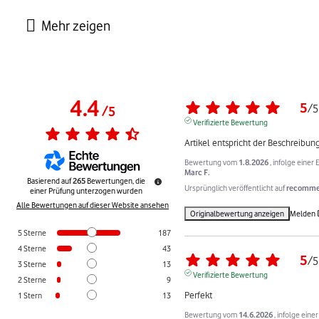
4.4
5
/
5
/
5
Verifizierte Bewertung
Artikel entspricht der Beschreibun
Bewertung vom
1.8.2026
, infolge eine
Marc F.
Basierend auf
265
Bewertungen, die
Ursprünglich veröffentlicht auf
recommer
einer Prüfung unterzogen wurden
Alle Bewertungen auf dieser Website ansehen
Originalbewertung anzeigen
Melden
5
Sterne
187
4
Sterne
43
5
/
5
3
Sterne
13
Verifizierte Bewertung
2
Sterne
9
Perfekt
1
Stern
13
Bewertung vom
14.6.2026
, infolge ein