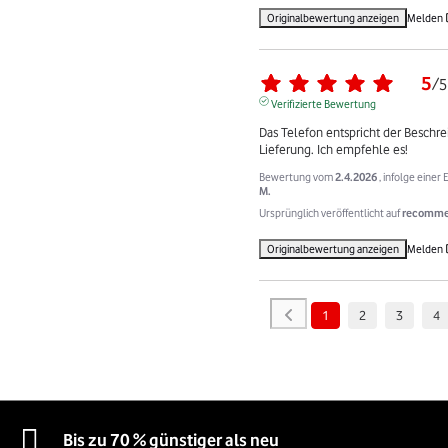
Originalbewertung anzeigen
Melden
5
/
5
Verifizierte Bewertung
Das Telefon entspricht der Beschre
Lieferung. Ich empfehle es!
Bewertung vom
2.4.2026
, infolge eine
M.
Ursprünglich veröffentlicht auf
recommer
Originalbewertung anzeigen
Melden
1
2
3
4
Bis zu 70 % günstiger als neu