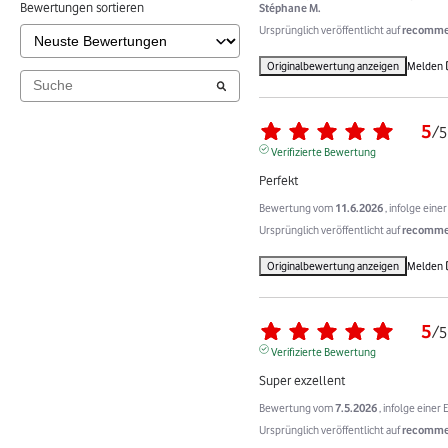
Bewertungen sortieren
Stéphane M.
Ursprünglich veröffentlicht auf
recommer
Originalbewertung anzeigen
Melden
5
/
5
Verifizierte Bewertung
Perfekt
Bewertung vom
11.6.2026
, infolge ein
Ursprünglich veröffentlicht auf
recommer
Originalbewertung anzeigen
Melden
5
/
5
Verifizierte Bewertung
Super exzellent
Bewertung vom
7.5.2026
, infolge eine
Ursprünglich veröffentlicht auf
recommer