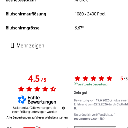
Betriebssystem
Android
Bildschirmauflösung
1080 x 2400 Pixel
Bildschirmgrösse
6,67"
4.5
5
/
5
/
5
Verifizierte Bewertung
Sehr gut
Bewertung vom
19.6.2026
, infolge einer
Erfahrung vom
27.5.2026
durch
Clothild
Basierend auf
2
Bewertungen, die
B.
einer Prüfung unterzogen wurden
Ursprünglich veröffentlicht auf
Alle Bewertungen auf dieser Website ansehen
recommerce.com (fr)