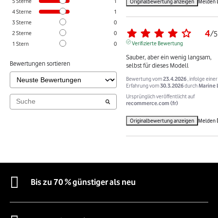
5
Sterne
1
Originalbewertung anzeigen
Melden
4
Sterne
1
3
Sterne
0
4
/
5
2
Sterne
0
Verifizierte Bewertung
1
Stern
0
Sauber, aber ein wenig langsam, 
Bewertungen sortieren
selbst für dieses Modell
Bewertung vom
23.4.2026
, infolge einer
Erfahrung vom
30.3.2026
durch
Marine 
Ursprünglich veröffentlicht auf
recommerce.com (fr)
Originalbewertung anzeigen
Melden
Bis zu 70 % günstiger als neu