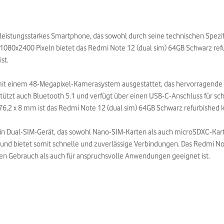
leistungsstarkes Smartphone, das sowohl durch seine technischen Spezif
1080x2400 Pixeln bietet das Redmi Note 12 (dual sim) 64GB Schwarz refu
st.
 mit einem 48-Megapixel-Kamerasystem ausgestattet, das hervorragende
stützt auch Bluetooth 5.1 und verfügt über einen USB-C-Anschluss für 
,2 x 8 mm ist das Redmi Note 12 (dual sim) 64GB Schwarz refurbished 
ein Dual-SIM-Gerät, das sowohl Nano-SIM-Karten als auch microSDXC-Kart
nd bietet somit schnelle und zuverlässige Verbindungen. Das Redmi Note 
hen Gebrauch als auch für anspruchsvolle Anwendungen geeignet ist.