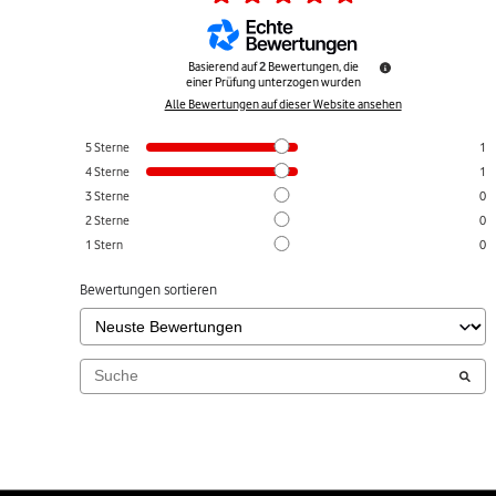
Basierend auf
2
Bewertungen, die
einer Prüfung unterzogen wurden
Alle Bewertungen auf dieser Website ansehen
5
Sterne
1
4
Sterne
1
3
Sterne
0
2
Sterne
0
1
Stern
0
Bewertungen sortieren