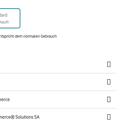
dard
kauft
entspricht dem normalen Gebrauch
merce
merce® Solutions SA