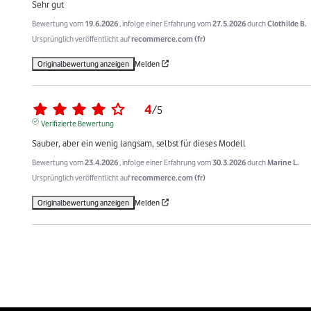
Sehr gut
Bewertung vom
19.6.2026
, infolge einer Erfahrung vom
27.5.2026
durch
Clothilde B.
Ursprünglich veröffentlicht auf
recommerce.com (fr)
Originalbewertung anzeigen
Melden
4
/
5
Verifizierte Bewertung
Sauber, aber ein wenig langsam, selbst für dieses Modell
Bewertung vom
23.4.2026
, infolge einer Erfahrung vom
30.3.2026
durch
Marine L.
Ursprünglich veröffentlicht auf
recommerce.com (fr)
Originalbewertung anzeigen
Melden