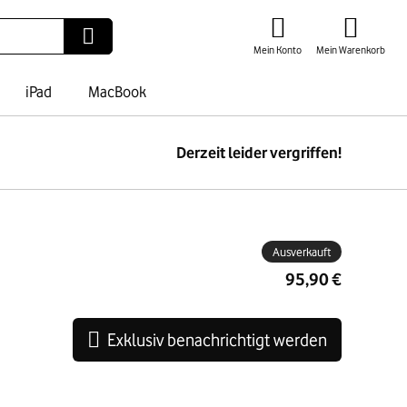
Mein Konto
Mein Warenkorb
iPad
MacBook
Derzeit leider vergriffen!
ben
Ausverkauft
95,90 €
Exklusiv benachrichtigt werden