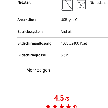
Netzteil
Nicht stand
Anschlüsse
USB type C
Betriebssystem
Android
Bildschirmauflösung
1080 x 2400 Pixel
Bildschirmgrösse
6,67"
4.5
/
5