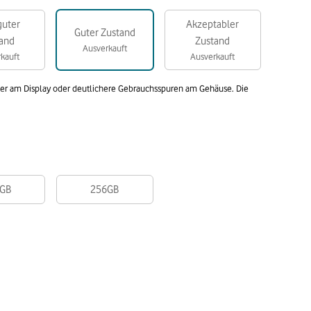
guter
Akzeptabler
Guter Zustand
and
Zustand
Ausverkauft
kauft
Ausverkauft
tzer am Display oder deutlichere Gebrauchsspuren am Gehäuse. Die
GB
256GB