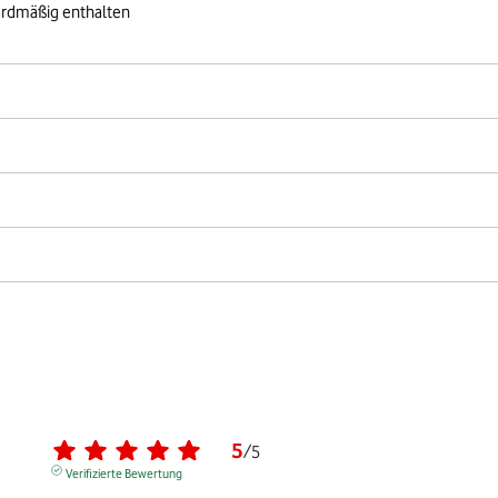
ardmäßig enthalten
5
/
5
Verifizierte Bewertung