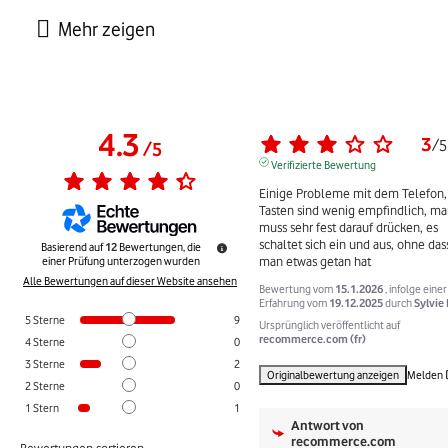
4.3
3
/
5
/
5
Verifizierte Bewertung
Einige Probleme mit dem Telefon, 
Tasten sind wenig empfindlich, ma
muss sehr fest darauf drücken, es 
schaltet sich ein und aus, ohne dass
Basierend auf
12
Bewertungen, die
man etwas getan hat
einer Prüfung unterzogen wurden
Alle Bewertungen auf dieser Website ansehen
Bewertung vom
15.1.2026
, infolge einer
Erfahrung vom
19.12.2025
durch
Sylvie 
5
Sterne
9
Ursprünglich veröffentlicht auf
recommerce.com (fr)
4
Sterne
0
3
Sterne
2
Originalbewertung anzeigen
Melden
2
Sterne
0
1
Stern
1
Antwort von
recommerce.com
Bewertungen sortieren