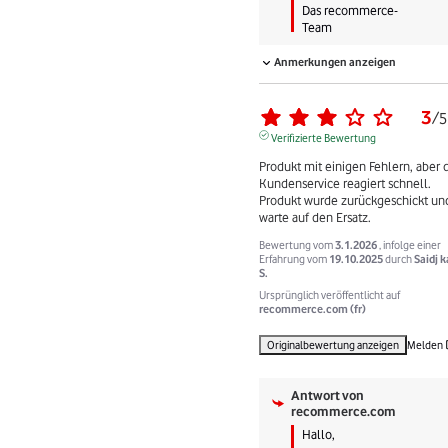
Das recommerce-
Team
Anmerkungen anzeigen
3
/
5
Verifizierte Bewertung
Produkt mit einigen Fehlern, aber d
Kundenservice reagiert schnell. 
Produkt wurde zurückgeschickt und
warte auf den Ersatz.
Bewertung vom
3.1.2026
, infolge einer
Erfahrung vom
19.10.2025
durch
Saidj 
S.
Ursprünglich veröffentlicht auf
recommerce.com (fr)
Originalbewertung anzeigen
Melden
Antwort von
recommerce.com
Hallo,
