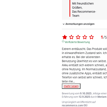
Mit freundlichen 
Grüßen,

Das Recommerce-
Team
Anmerkungen anzeigen
1
/
5
Verifizierte Bewertung
Extrem enttäuscht. Das Produkt soll
in einwandfreiem Zustand sein. Ich 
erhalte es. Bei der allerersten 
Benutzung überhitzt es von selbst. 
Akku entlädt sich extrem schnell, a
ohne Nutzung. Im Normalzustand, 
ohne zusätzliche Apps, entlädt sich
Telefon von selbst sehr schnell. Ich
teile me
...
mehr lesen
Bewertung vom
9.10.2025
, infolge einer
Erfahrung vom
12.9.2025
durch
Meriam 
Ursprünglich veröffentlicht auf
recommerce.com (fr)