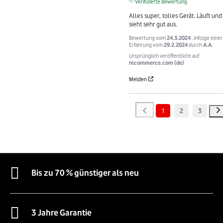
Verifizierte Bewertung
Alles super, tolles Gerät. Läuft und 
sieht sehr gut aus.
Bewertung vom
24.3.2024
, infolge einer
Erfahrung vom
29.2.2024
durch
A.A.
Ursprünglich veröffentlicht auf
recommerce.com (de)
Melden
1
2
3
Bis zu 70 % günstiger als neu
3 Jahre Garantie