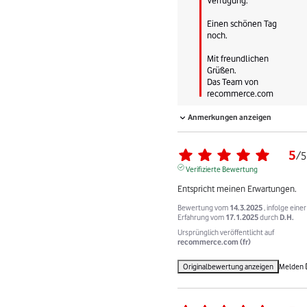
Einen schönen Tag 
noch.

Mit freundlichen 
Grüßen.

Das Team von 
recommerce.com
Anmerkungen anzeigen
5
/
5
Verifizierte Bewertung
Entspricht meinen Erwartungen.
Bewertung vom
14.3.2025
, infolge einer
Erfahrung vom
17.1.2025
durch
D.H.
Ursprünglich veröffentlicht auf
recommerce.com (fr)
Originalbewertung anzeigen
Melden