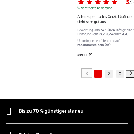
5
/
5
Verifizierte Bewertung
Alles super, tolles Gerät. Läuft und 
sieht sehr gut aus.
Bewertung vom
24.3.2024
, infolge einer
Erfahrung vom
29.2.2024
durch
A.A.
Ursprünglich veröffentlicht auf
recommerce.com (de)
Melden
1
2
3
Bis zu 70 % günstiger als neu