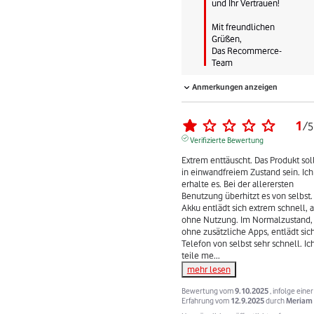
und Ihr Vertrauen!

Mit freundlichen 
Grüßen,

Das Recommerce-
Team
Anmerkungen anzeigen
1
/
5
Verifizierte Bewertung
Extrem enttäuscht. Das Produkt soll
in einwandfreiem Zustand sein. Ich 
erhalte es. Bei der allerersten 
Benutzung überhitzt es von selbst. 
Akku entlädt sich extrem schnell, a
ohne Nutzung. Im Normalzustand, 
ohne zusätzliche Apps, entlädt sich
Telefon von selbst sehr schnell. Ich
teile me
...
mehr lesen
Bewertung vom
9.10.2025
, infolge einer
Erfahrung vom
12.9.2025
durch
Meriam 