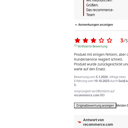
Grüßen.

Das recommerce-
Team
Anmerkungen anzeigen
3
/
5
Verifizierte Bewertung
Produkt mit einigen Fehlern, aber d
Kundenservice reagiert schnell. 
Produkt wurde zurückgeschickt und
warte auf den Ersatz.
Bewertung vom
3.1.2026
, infolge einer
Erfahrung vom
19.10.2025
durch
Saidj 
S.
Ursprünglich veröffentlicht auf
recommerce.com (fr)
Originalbewertung anzeigen
Melden
Antwort von
recommerce.com