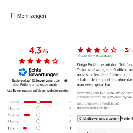
4.3
3
/
5
/
5
Verifizierte Bewertung
Einige Probleme mit dem Telefon, 
Tasten sind wenig empfindlich, ma
muss sehr fest darauf drücken, es 
schaltet sich ein und aus, ohne dass
Basierend auf
12
Bewertungen, die
man etwas getan hat
einer Prüfung unterzogen wurden
Alle Bewertungen auf dieser Website ansehen
Bewertung vom
15.1.2026
, infolge einer
Erfahrung vom
19.12.2025
durch
Sylvie 
5
Sterne
9
Ursprünglich veröffentlicht auf
recommerce.com (fr)
4
Sterne
0
3
Sterne
2
Originalbewertung anzeigen
Melden
2
Sterne
0
1
Stern
1