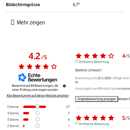
Bildschirmgrösse
6,7"
4.2
4
/
5
/
5
Verifizierte Bewertung
Batterie schwach
Bewertung vom
22.5.2026
, infolge ein
M.
Basierend auf
44
Bewertungen, die
Ursprünglich veröffentlicht auf
recommer
einer Prüfung unterzogen wurden
Alle Bewertungen auf dieser Website ansehen
Originalbewertung anzeigen
Melden
5
Sterne
27
4
Sterne
7
5
/
5
3
Sterne
6
Verifizierte Bewertung
2
Sterne
1