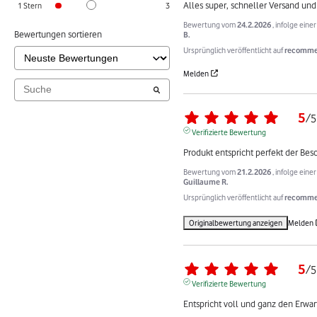
Alles super, schneller Versand und
1
Stern
3
Bewertung vom
24.2.2026
, infolge ein
Bewertungen sortieren
B.
Ursprünglich veröffentlicht auf
recomme
Melden
5
/
5
Verifizierte Bewertung
Produkt entspricht perfekt der Bes
Bewertung vom
21.2.2026
, infolge ein
Guillaume R.
Ursprünglich veröffentlicht auf
recommer
Originalbewertung anzeigen
Melden
5
/
5
Verifizierte Bewertung
Entspricht voll und ganz den Erwa