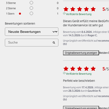
3
Sterne
0
5
2
Sterne
0
/
5
1
Stern
1
Verifizierte Bewertung
Dieses Gerät erfüllt meine Bedürfni
Bewertungen sortieren
der Kundenservice ist sehr gut
Bewertung vom
8.6.2026
, infolge einer
vom
14.5.2026
durch
Roger C.
Ursprünglich veröffentlicht auf
recomme
(fr)
Originalbewertung anzeigen
Melden
5
/
5
Verifizierte Bewertung
Perfekt wie beschrieben
Bewertung vom
17.4.2026
, infolge eine
vom
28.3.2026
durch
Gauthier R.
Ursprünglich veröffentlicht auf
recomme
(fr)
Originalbewertung anzeigen
Melden