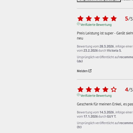
5
/
5
Verifizierte Bewertung
Preis Leistung ist super - Gerät sieht
neu
Bewertung vom
28.3.2026
, infolge eine
vom
23.2.2026
durch
Victoria S.
Ursprünglich veröffentlicht auf
recomme
(de)
Melden
4
/
5
Verifizierte Bewertung
Geschenk für meinen Enkel, es pas
Bewertung vom
14.3.2026
, infolge eine
vom
17.1.2026
durch
GUY T.
Ursprünglich veröffentlicht auf
recomme
(fr)