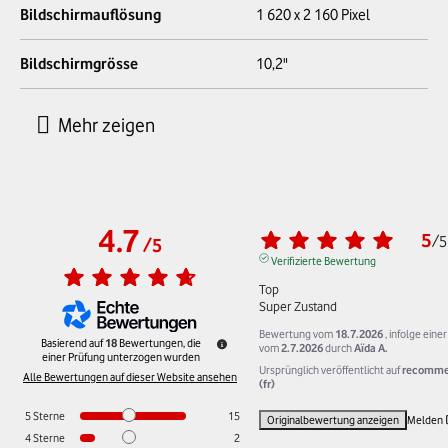
Bildschirmauflösung
1 620 x 2 160 Pixel
Bildschirmgrösse
10,2"
4.7
5
/
5
/
5
Verifizierte Bewertung
Top 

Super Zustand
Bewertung vom
18.7.2026
, infolge eine
Basierend auf
18
Bewertungen, die
vom
2.7.2026
durch
Aïda A.
einer Prüfung unterzogen wurden
Ursprünglich veröffentlicht auf
recomme
Alle Bewertungen auf dieser Website ansehen
(fr)
5
Sterne
15
Originalbewertung anzeigen
Melden
4
Sterne
2